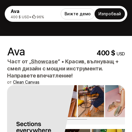
Ava
Вижте демо
Изпробвай
400 $ USD
•
96%
Ava
400 $
USD
Част от „
Showcase
“
•
Красив, вълнуващ +
смел дизайн с мощни инструменти.
Направете впечатление!
от
Clean Canvas