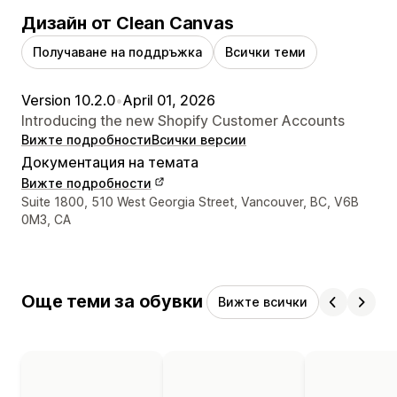
Дизайн от Clean Canvas
Получаване на поддръжка
Всички теми
Version 10.2.0
•
April 01, 2026
Introducing the new Shopify Customer Accounts
Вижте подробности
Всички версии
Документация на темата
Вижте подробности
Данни за връзка с дизайнера
Suite 1800, 510 West Georgia Street, Vancouver, BC, V6B
0M3, CA
Още теми за обувки
Вижте всички