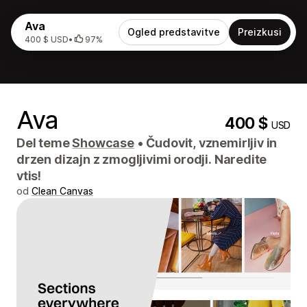
Ava
Ogled predstavitve
Preizkusi
400 $ USD
•
97%
Ava
400 $
USD
Del teme
Showcase
•
Čudovit, vznemirljiv in
drzen dizajn z zmogljivimi orodji. Naredite
vtis!
od
Clean Canvas