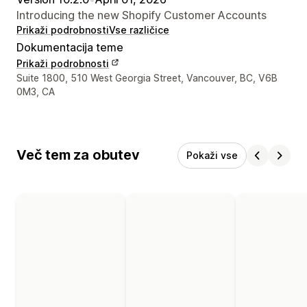
Introducing the new Shopify Customer Accounts
Prikaži podrobnosti
Vse različice
Dokumentacija teme
Prikaži podrobnosti
Podatki za stik z oblikovalcem
Suite 1800, 510 West Georgia Street, Vancouver, BC, V6B
0M3, CA
Več tem za obutev
Pokaži vse