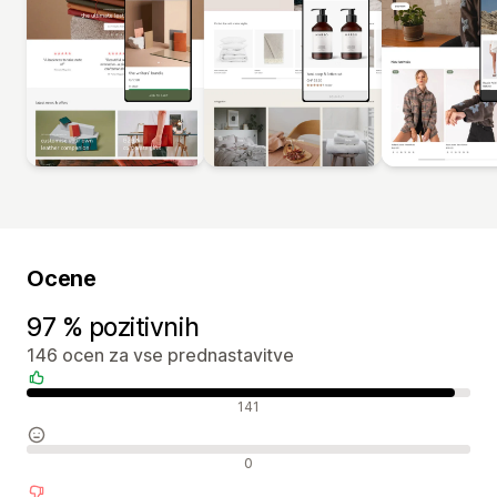
Ocene
97 % pozitivnih
146 ocen za vse prednastavitve
Pozitivne ocene
141
Nevtralne ocene
0