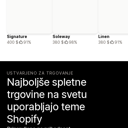
Signature
Soleway
Linen
400 $
91%
380 $
98%
380 $
91%
USTVARJENO ZA TRGOVANJE
Najboljše spletne
trgovine na svetu
uporabljajo teme
Shopify