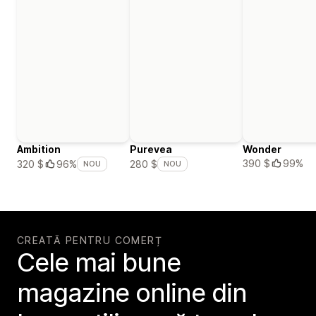
Ambition
Purevea
Wonder
390 $
99%
320 $
96%
280 $
NOU
NOU
CREATĂ PENTRU COMERȚ
Cele mai bune
magazine online din