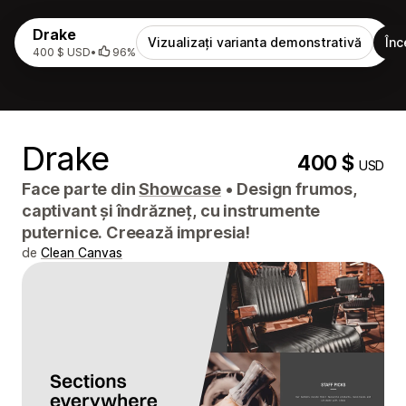
Drake
Vizualizați varianta demonstrativă
Înc
400 $ USD
•
96%
Drake
400 $
USD
Face parte din
Showcase
•
Design frumos,
captivant și îndrăzneț, cu instrumente
puternice. Creează impresia!
de
Clean Canvas