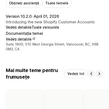
Obțineți asistență
Toate temele
Version 10.2.0
•
April 01, 2026
Introducing the new Shopify Customer Accounts
Vedeți detaliile
Toate versiunile
Documentația temei
Vedeți detaliile
Detaliile de contact ale designerului
Suite 1800, 510 West Georgia Street, Vancouver, BC, V6B
0M3, CA
Mai multe teme pentru
Vedeți tot
frumusețe