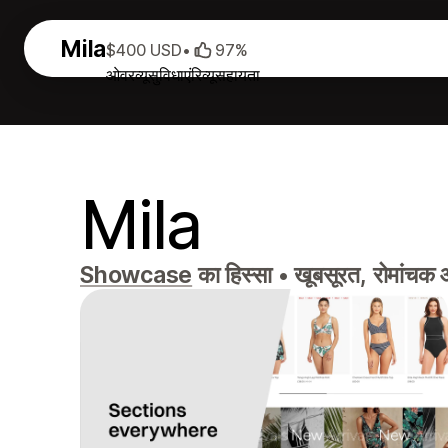
Mila
$400 USD
•
97%
ओवरव्यू
सुविधाएं
रिव्यू
सहायता
Mila
Showcase
का हिस्सा
•
खूबसूरत, रोमांचक औ