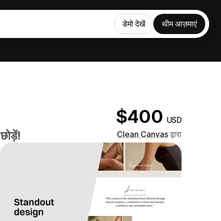
डेमो देखें
थीम आज़माएं
$400
USD
ड़ें!
Clean Canvas
द्वारा