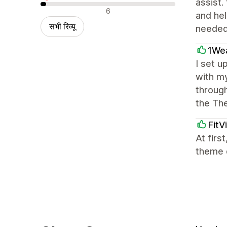
assist.
नकारात्मक रिव्यू
6
and hel
सभी रिव्यू
needed
1We
I set u
with m
through
the The
FitV
At firs
theme d