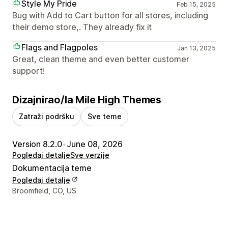
Style My Pride
Feb 15, 2025
Bug with Add to Cart button for all stores, including
their demo store,. They already fix it
Flags and Flagpoles
Jan 13, 2025
Great, clean theme and even better customer
support!
Dizajnirao/la Mile High Themes
Zatraži podršku
Sve teme
Version 8.2.0
•
June 08, 2026
Pogledaj detalje
Sve verzije
Dokumentacija teme
Pogledaj detalje
Podaci za kontakt dizajnera
Broomfield, CO, US