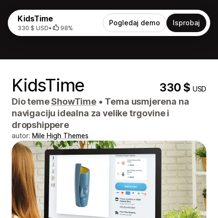
KidsTime
Pogledaj demo
Isprobaj
330 $ USD
•
98%
KidsTime
330 $
USD
Dio teme
ShowTime
•
Tema usmjerena na
navigaciju idealna za velike trgovine i
dropshippere
autor:
Mile High Themes