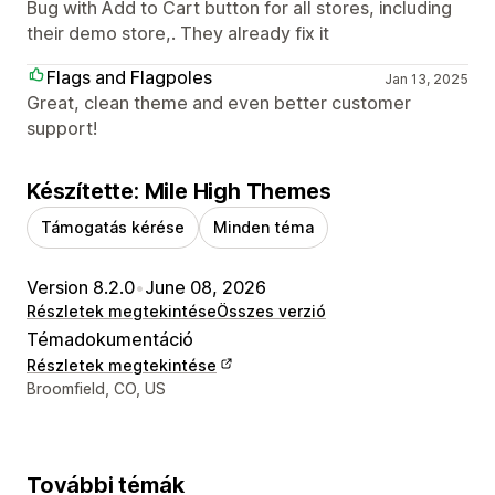
Bug with Add to Cart button for all stores, including
their demo store,. They already fix it
Flags and Flagpoles
Jan 13, 2025
Great, clean theme and even better customer
support!
Készítette: Mile High Themes
Támogatás kérése
Minden téma
Version 8.2.0
•
June 08, 2026
Részletek megtekintése
Összes verzió
Témadokumentáció
Részletek megtekintése
Dizájner kapcsolattartási adatai
Broomfield, CO, US
További témák