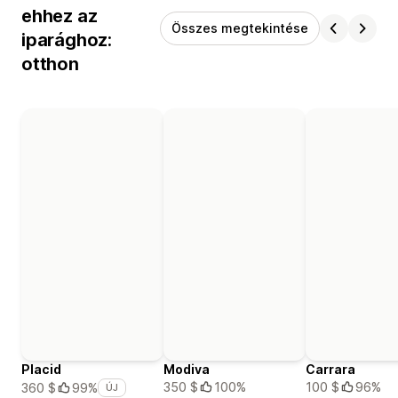
ehhez az
Összes megtekintése
iparághoz:
otthon
Placid
Modiva
Carrara
350 $
100%
100 $
96%
360 $
99%
ÚJ