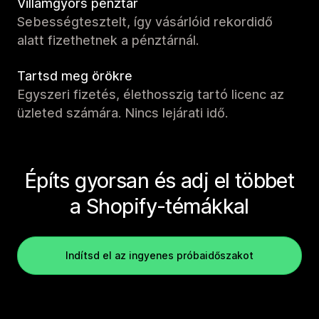
Villámgyors pénztár
Sebességtesztelt, így vásárlóid rekordidő
alatt fizethetnek a pénztárnál.
Tartsd meg örökre
Egyszeri fizetés, élethosszig tartó licenc az
üzleted számára. Nincs lejárati idő.
Építs gyorsan és adj el többet
a Shopify-témákkal
Indítsd el az ingyenes próbaidőszakot