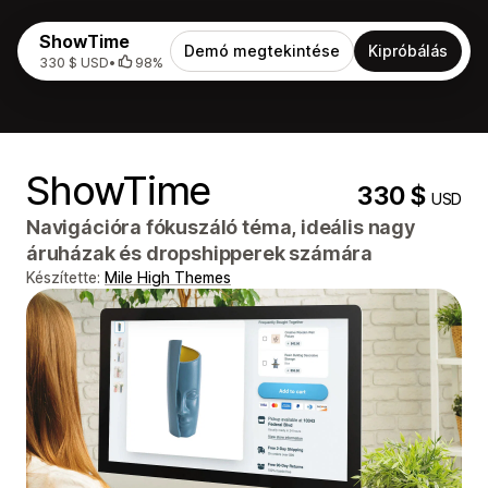
ShowTime
Demó megtekintése
Kipróbálás
330 $ USD
•
98%
ShowTime
330 $
USD
Navigációra fókuszáló téma, ideális nagy
áruházak és dropshipperek számára
Készítette:
Mile High Themes