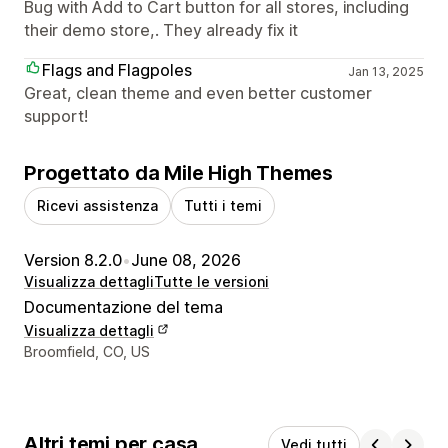
Bug with Add to Cart button for all stores, including
their demo store,. They already fix it
Flags and Flagpoles
Jan 13, 2025
Great, clean theme and even better customer
support!
Progettato da Mile High Themes
Ricevi assistenza
Tutti i temi
Version 8.2.0
•
June 08, 2026
Visualizza dettagli
Tutte le versioni
Documentazione del tema
Visualizza dettagli
Recapiti del designer
Broomfield, CO, US
Altri temi per casa
Vedi tutti