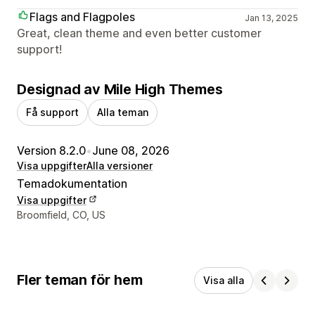
Flags and Flagpoles
Jan 13, 2025
Great, clean theme and even better customer
support!
Designad av Mile High Themes
Få support
Alla teman
Version 8.2.0
•
June 08, 2026
Visa uppgifter
Alla versioner
Temadokumentation
Visa uppgifter
Designerns kontaktuppgifter
Broomfield, CO, US
Fler teman för hem
Visa alla