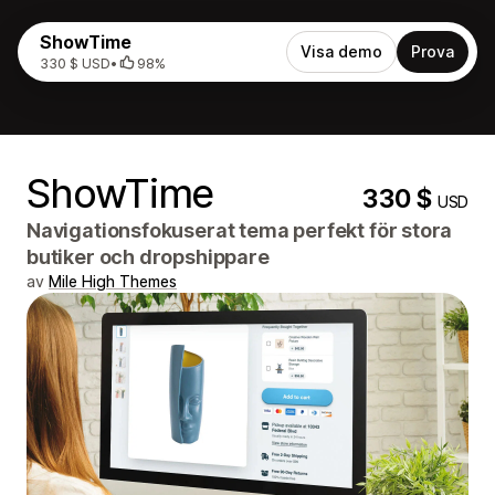
ShowTime
Visa demo
Prova
330 $ USD
•
98%
ShowTime
330 $
USD
Navigationsfokuserat tema perfekt för stora
butiker och dropshippare
av
Mile High Themes