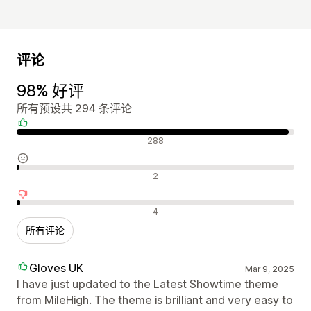
评论
98% 好评
所有预设共 294 条评论
好评
288
中评
2
差评
4
所有评论
Gloves UK
Mar 9, 2025
I have just updated to the Latest Showtime theme
from MileHigh. The theme is brilliant and very easy to