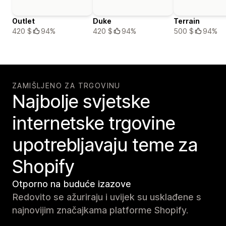
Outlet
Duke
Terrain
420 $
94%
420 $
94%
500 $
94%
ZAMIŠLJENO ZA TRGOVINU
Najbolje svjetske
internetske trgovine
upotrebljavaju teme za
Shopify
Otporno na buduće izazove
Redovito se ažuriraju i uvijek su usklađene s
najnovijim značajkama platforme Shopify.