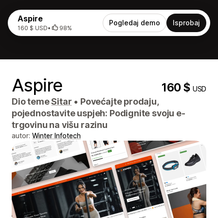
Aspire
Pogledaj demo
Isprobaj
160 $ USD
•
98%
Aspire
160 $
USD
Dio teme
Sitar
•
Povećajte prodaju,
pojednostavite uspjeh: Podignite svoju e-
trgovinu na višu razinu
autor:
Winter Infotech