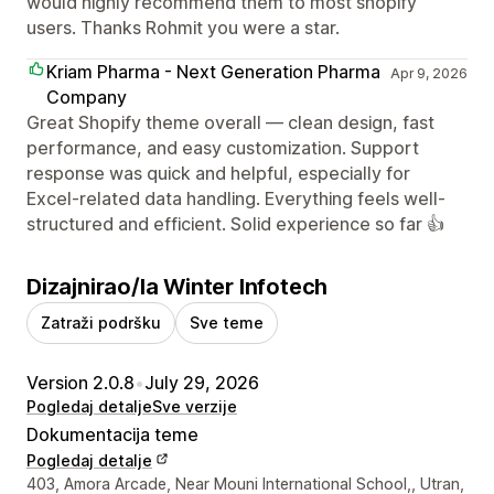
would highly recommend them to most shopify
users. Thanks Rohmit you were a star.
Kriam Pharma - Next Generation Pharma
Apr 9, 2026
Company
Great Shopify theme overall — clean design, fast
performance, and easy customization. Support
response was quick and helpful, especially for
Excel-related data handling. Everything feels well-
structured and efficient. Solid experience so far 👍
Dizajnirao/la Winter Infotech
Zatraži podršku
Sve teme
Version 2.0.8
•
July 29, 2026
Pogledaj detalje
Sve verzije
Dokumentacija teme
Pogledaj detalje
Podaci za kontakt dizajnera
403, Amora Arcade, Near Mouni International School,, Utran,