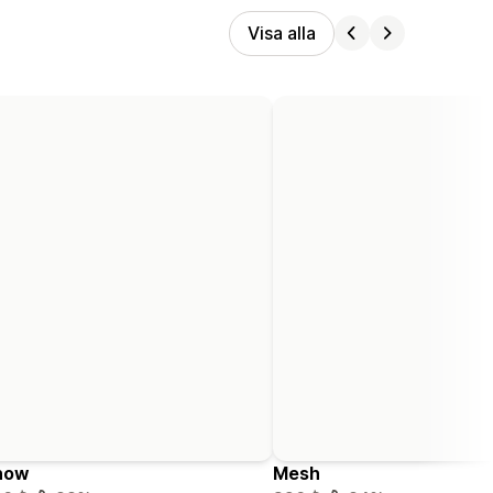
Visa alla
now
Mesh