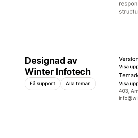
respons
structu
Designad av
Version
Visa upp
Winter Infotech
Temad
Få support
Alla teman
Visa upp
Designer
403, Amo
info@wi