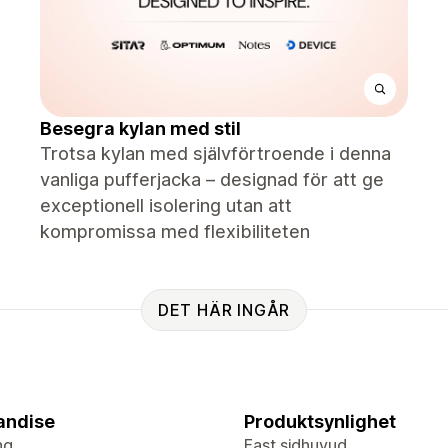
Besegra kylan med stil
Trotsa kylan med självförtroende i denna
vanliga pufferjacka – designad för att ge
exceptionell isolering utan att
kompromissa med flexibiliteten
DET HÄR INGÅR
andise
Produktsynlighet
ng
Fast sidhuvud