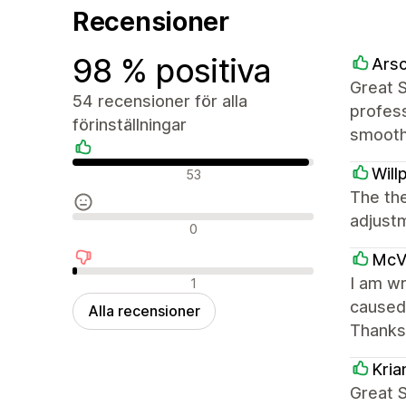
Recensioner
98 % positiva
Arsc
Great 
54 recensioner för alla
profess
förinställningar
smooth
Positiva recensioner
Will
53
The th
adjust
Neutrala recensioner
0
McVa
Negativa recensioner
I am wr
1
caused 
Alla recensioner
Thanks
Kri
Great 