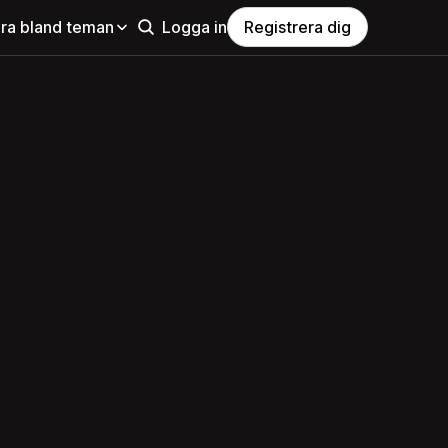
ra bland teman
Logga in
Registrera dig