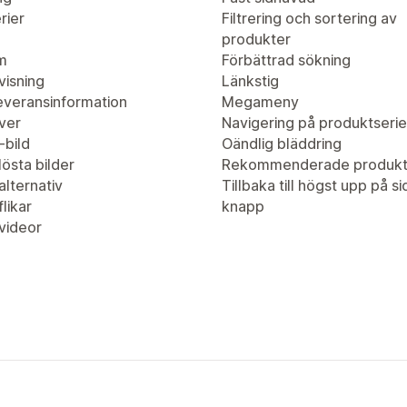
rier
Filtrering och sortering av
produkter
m
Förbättrad sökning
visning
Länkstig
leveransinformation
Megameny
ver
Navigering på produktserie
-bild
Oändlig bläddring
östa bilder
Rekommenderade produkt
lternativ
Tillbaka till högst upp på s
likar
knapp
videor