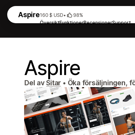
Aspire
160 $ USD
•
98%
Översikt
Funktioner
Recensioner
Support
Aspire
Del av
Sitar
•
Öka försäljningen, f