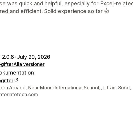
e was quick and helpful, especially for Excel-related
red and efficient. Solid experience so far 👍
 2.0.8
•
July 29, 2026
gifter
Alla versioner
okumentation
gifter
ns kontaktuppgifter
ra Arcade, Near Mouni International School,, Utran, Surat,
nterinfotech.com