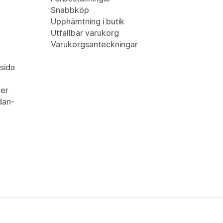
Snabbköp
Upphämtning i butik
Utfällbar varukorg
Varukorgsanteckningar
sida
er
idan-