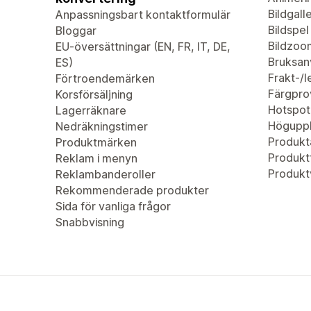
Bildgalle
Anpassningsbart kontaktformulär
Bildspel
Bloggar
Bildzoo
EU-översättningar (EN, FR, IT, DE,
Bruksan
ES)
Frakt-/
Förtroendemärken
Färgpro
Korsförsäljning
Hotspot
Lagerräknare
Höguppl
Nedräkningstimer
Produkta
Produktmärken
Produktf
Reklam i menyn
Produkt
Reklambanderoller
Rekommenderade produkter
Sida för vanliga frågor
Snabbvisning