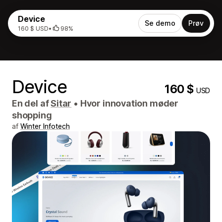
Device
Se demo
Prøv
160 $ USD
•
98%
Device
160 $
USD
En del af
Sitar
•
Hvor innovation møder
shopping
af
Winter Infotech