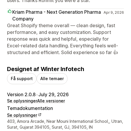
users. Thanks Rohmit you were a star.
Kriam Pharma - Next Generation Pharma
Apr 9, 2026
Company
Great Shopify theme overall — clean design, fast
performance, and easy customization. Support
response was quick and helpful, especially for
Excel-related data handling. Everything feels well-
structured and efficient. Solid experience so far 👍
Designet af Winter Infotech
Få support
Alle temaer
Version 2.0.8
•
July 29, 2026
Se oplysninger
Alle versioner
Temadokumentation
Se oplysninger
Se kontaktoplysninger
403, Amora Arcade, Near Mouni International School,, Utran,
Surat, Gujarat 394105, Surat, GJ, 394105, IN