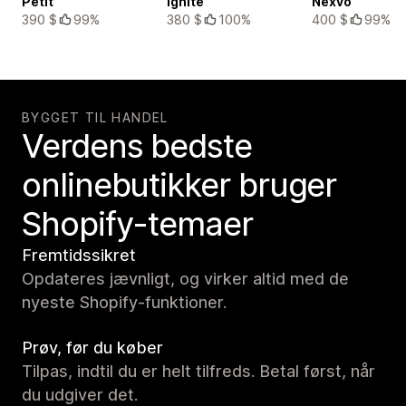
Petit
Ignite
Nexvo
390 $
99%
380 $
100%
400 $
99%
BYGGET TIL HANDEL
Verdens bedste
onlinebutikker bruger
Shopify-temaer
Fremtidssikret
Opdateres jævnligt, og virker altid med de
nyeste Shopify-funktioner.
Prøv, før du køber
Tilpas, indtil du er helt tilfreds. Betal først, når
du udgiver det.