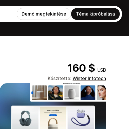
Demó megtekintése
Téma kipróbálása
160 $
USD
Készítette:
Winter Infotech