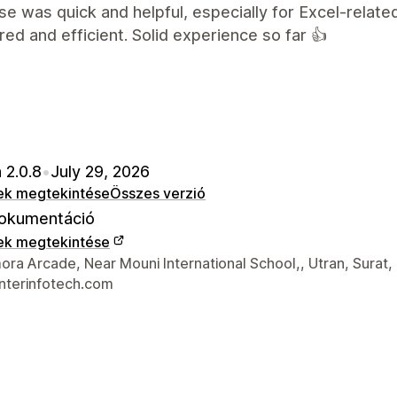
e was quick and helpful, especially for Excel-related
red and efficient. Solid experience so far 👍
 2.0.8
•
July 29, 2026
ek megtekintése
Összes verzió
okumentáció
ek megtekintése
 kapcsolattartási adatai
ra Arcade, Near Mouni International School,, Utran, Surat,
nterinfotech.com