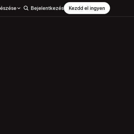
észése
Bejelentkezés
Kezdd el ingyen