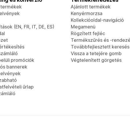
t termékek
Ajánlott termékek
jelvények
Kenyérmorzsa
Kollekcióoldal-navigáció
tások (EN, FR, IT, DE, ES)
Megamenü
dal
Rögzített fejléc
ézet
Termékszűrés és -rendez
értékesítés
Továbbfejlesztett keresés
számláló
Vissza a tetejére gomb
elüli promóciók
Végtelenített görgetés
ós bannerek
jelvények
zabható
tfelvételi űrlap
zámláló