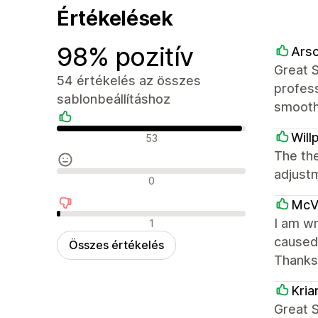
Értékelések
98% pozitív
Arsc
Great 
54 értékelés az összes
profess
sablonbeállításhoz
smooth
Pozitív értékelések
Will
53
The th
adjust
Semleges értékelések
0
McVa
Negatív értékelések
I am wr
1
caused 
Összes értékelés
Thanks
Kri
Great 