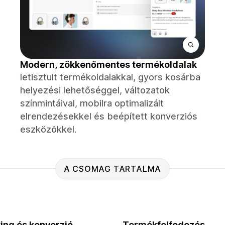
Modern, zökkenőmentes termékoldalak
letisztult termékoldalakkal, gyors kosárba
helyezési lehetőséggel, változatok
színmintáival, mobilra optimalizált
elrendezésekkel és beépített konverziós
eszközökkel.
A CSOMAG TARTALMA
ing és konverzió
Termékfelfedezés