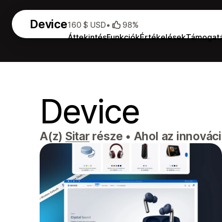
Device
160 $ USD
•
98%
Áttekintés
Funkciók
Értékelések
Támogat
Device
A(z)
Sitar
része
•
Ahol az innováció