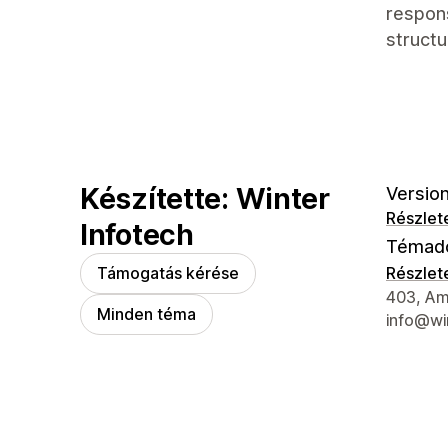
respons
structu
Készítette: Winter
Version
Részlet
Infotech
Témad
Támogatás kérése
Részlet
Dizájner
403, Amo
Minden téma
info@wi