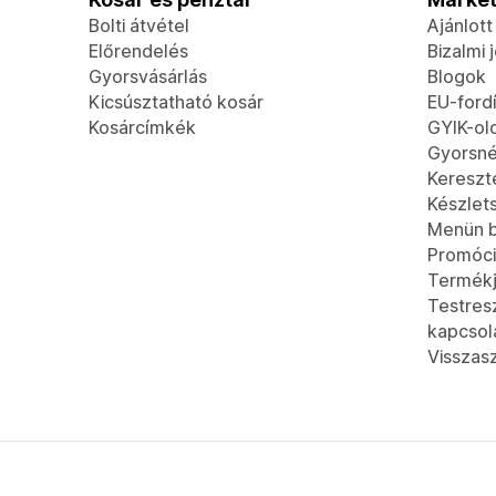
Bolti átvétel
Ajánlot
Előrendelés
Bizalmi 
Gyorsvásárlás
Blogok
Kicsúsztatható kosár
EU-fordí
Kosárcímkék
GYIK-ol
Gyorsn
Kereszt
Készlet
Menün b
Promóci
Termék
Testres
kapcsola
Visszas