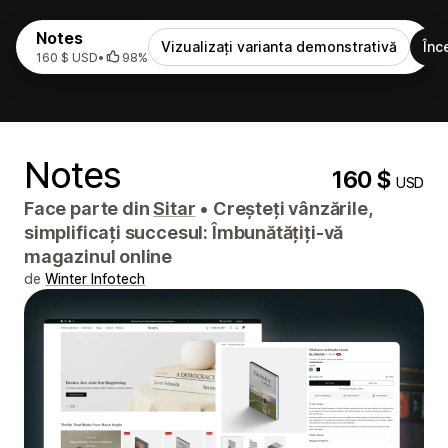
Notes
Vizualizați varianta demonstrativă
Înc
160 $ USD
•
98%
Notes
160 $
USD
Face parte din
Sitar
•
Creșteți vânzările,
simplificați succesul: Îmbunătățiți-vă
magazinul online
de
Winter Infotech