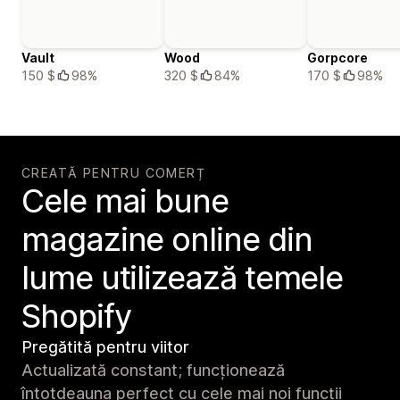
Vault
Wood
Gorpcore
150 $
98%
320 $
84%
170 $
98%
CREATĂ PENTRU COMERȚ
Cele mai bune
magazine online din
lume utilizează temele
Shopify
Pregătită pentru viitor
Actualizată constant; funcționează
întotdeauna perfect cu cele mai noi funcții