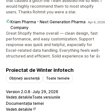
that caused a glitch the Team assisted me so well. I
would highly recommend them to most shopify
users. Thanks Rohmit you were a star.
Kriam Pharma - Next Generation Pharma
Apr 9, 2026
Company
Great Shopify theme overall — clean design, fast
performance, and easy customization. Support
response was quick and helpful, especially for
Excel-related data handling. Everything feels well-
structured and efficient. Solid experience so far 👍
Proiectat de Winter Infotech
Obțineți asistență
Toate temele
Version 2.0.8
•
July 29, 2026
Vedeți detaliile
Toate versiunile
Documentația temei
Vedeți detaliile