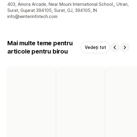
Detaliile de contact ale designerului
403, Amora Arcade, Near Mouni International School,, Utran,
Surat, Gujarat 394105, Surat, GJ, 394105, IN
info@winterinfotech.com
Mai multe teme pentru
Vedeți tot
articole pentru birou