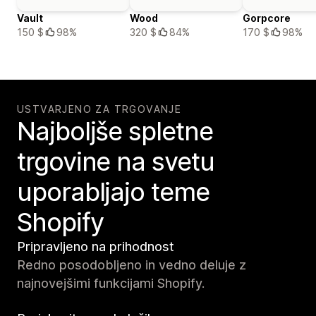
Vault
Wood
Gorpcore
150 $
98%
320 $
84%
170 $
98%
USTVARJENO ZA TRGOVANJE
Najboljše spletne
trgovine na svetu
uporabljajo teme
Shopify
Pripravljeno na prihodnost
Redno posodobljeno in vedno deluje z
najnovejšimi funkcijami Shopify.