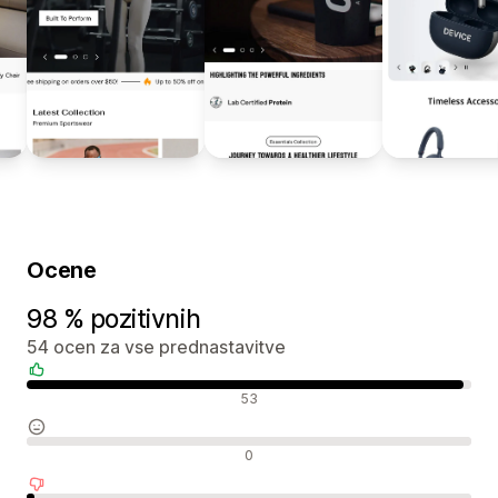
Ocene
98 % pozitivnih
54 ocen za vse prednastavitve
Pozitivne ocene
53
Nevtralne ocene
0