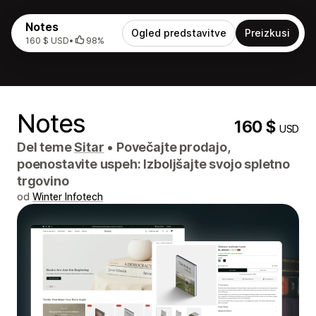
Notes
Ogled predstavitve
Preizkusi
160 $ USD
•
98%
Notes
160 $
USD
Del teme
Sitar
•
Povečajte prodajo,
poenostavite uspeh: Izboljšajte svojo spletno
trgovino
od
Winter Infotech