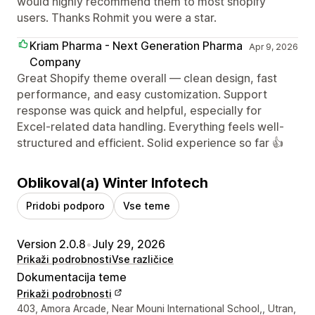
would highly recommend them to most shopify
users. Thanks Rohmit you were a star.
Kriam Pharma - Next Generation Pharma
Apr 9, 2026
Company
Great Shopify theme overall — clean design, fast
performance, and easy customization. Support
response was quick and helpful, especially for
Excel-related data handling. Everything feels well-
structured and efficient. Solid experience so far 👍
Oblikoval(a) Winter Infotech
Pridobi podporo
Vse teme
Version 2.0.8
•
July 29, 2026
Prikaži podrobnosti
Vse različice
Dokumentacija teme
Prikaži podrobnosti
Podatki za stik z oblikovalcem
403, Amora Arcade, Near Mouni International School,, Utran,