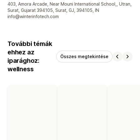
Dizájner kapcsolattartási adatai
403, Amora Arcade, Near Mouni International School,, Utran,
Surat, Gujarat 394105, Surat, GJ, 394105, IN
info@winterinfotech.com
További témák
ehhez az
Összes megtekintése
iparághoz:
wellness