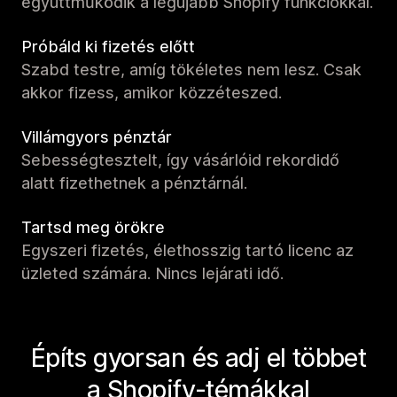
együttműködik a legújabb Shopify funkciókkal.
Próbáld ki fizetés előtt
Szabd testre, amíg tökéletes nem lesz. Csak
akkor fizess, amikor közzéteszed.
Villámgyors pénztár
Sebességtesztelt, így vásárlóid rekordidő
alatt fizethetnek a pénztárnál.
Tartsd meg örökre
Egyszeri fizetés, élethosszig tartó licenc az
üzleted számára. Nincs lejárati idő.
Építs gyorsan és adj el többet
a Shopify-témákkal