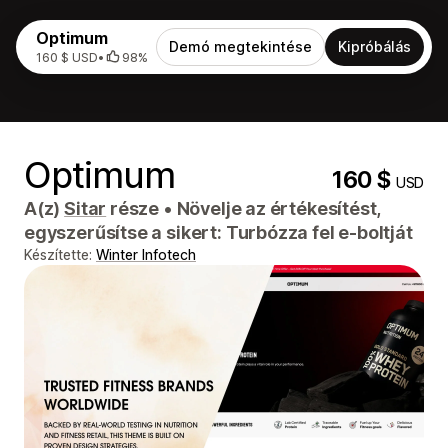
Optimum
Demó megtekintése
Kipróbálás
160 $ USD
•
98%
Optimum
160 $
USD
A(z)
Sitar
része
•
Növelje az értékesítést,
egyszerűsítse a sikert: Turbózza fel e-boltját
Készítette:
Winter Infotech