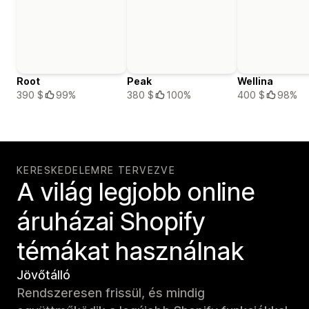
Root
Peak
Wellina
390 $
99%
380 $
100%
400 $
98%
KERESKEDELEMRE TERVEZVE
A világ legjobb online
áruházai Shopify
témákat használnak
Jövőtálló
Rendszeresen frissül, és mindig