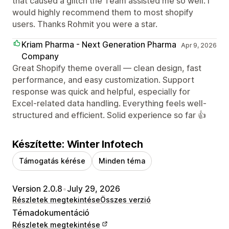
that caused a glitch the Team assisted me so well. I
would highly recommend them to most shopify
users. Thanks Rohmit you were a star.
Kriam Pharma - Next Generation Pharma
Apr 9, 2026
Company
Great Shopify theme overall — clean design, fast
performance, and easy customization. Support
response was quick and helpful, especially for
Excel-related data handling. Everything feels well-
structured and efficient. Solid experience so far 👍
Készítette: Winter Infotech
Támogatás kérése
Minden téma
Version 2.0.8
•
July 29, 2026
Részletek megtekintése
Összes verzió
Témadokumentáció
Részletek megtekintése