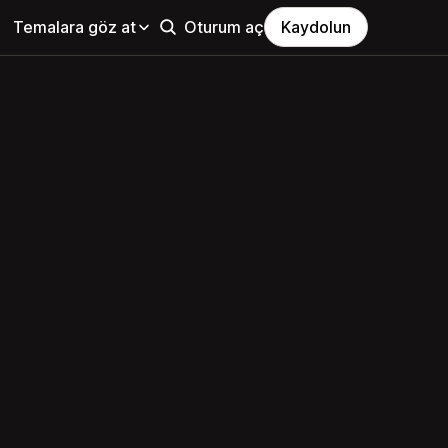
Temalara göz at
Oturum aç
Kaydolun