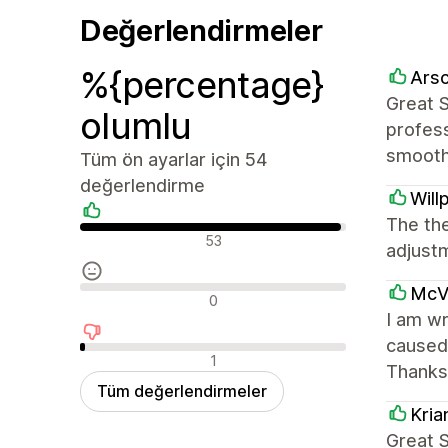
Değerlendirmeler
%{percentage}
Arsc
Great 
olumlu
profess
smooth
Tüm ön ayarlar için 54
değerlendirme
Will
The th
Olumlu değerlendirmeler
53
adjust
McVa
Nötr değerlendirmeler
0
I am wr
caused 
Olumsuz değerlendirmeler
1
Thanks
Tüm değerlendirmeler
Kri
Great 