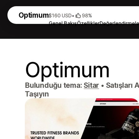
Optimum
$160 USD
•
98%
Genel Bakış
Özellikler
Değerlendirmele
Optimum
Bulunduğu tema:
Sitar
•
Satışları A
Taşıyın