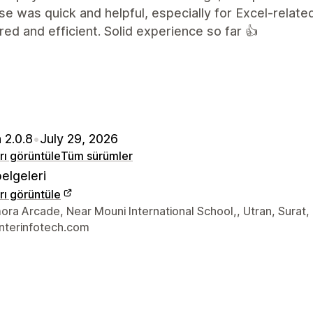
e was quick and helpful, especially for Excel-related
red and efficient. Solid experience so far 👍
 2.0.8
•
July 29, 2026
arı görüntüle
Tüm sürümler
elgeleri
arı görüntüle
iletişim bilgileri
ra Arcade, Near Mouni International School,, Utran, Surat,
nterinfotech.com