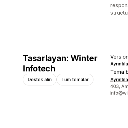
respons
structu
Tasarlayan: Winter
Version
Ayrıntıl
Infotech
Tema b
Destek alın
Tüm temalar
Ayrıntıl
Tasarımcı 
403, Amo
info@wi