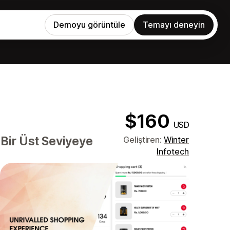
Demoyu görüntüle
Temayı deneyin
$160
USD
zi Bir Üst Seviyeye
Geliştiren:
Winter
Infotech