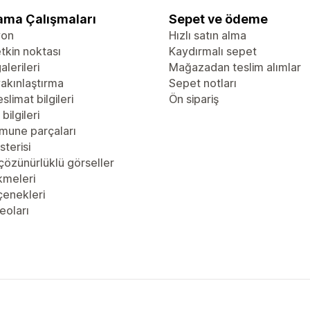
ama Çalışmaları
Sepet ve ödeme
yon
Hızlı satın alma
tkin noktası
Kaydırmalı sepet
alerileri
Mağazadan teslim alımlar
akınlaştırma
Sepet notları
slimat bilgileri
Ön sipariş
bilgileri
mune parçaları
sterisi
çözünürlüklü görseller
kmeleri
çenekleri
eoları