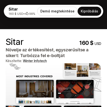
Sitar
Demó megtekintése
Kipróbálás
160 $ USD
•
98%
Sitar
160 $
USD
Növelje az értékesítést, egyszerűsítse a
sikert: Turbózza fel e-boltját
Készítette:
Winter Infotech