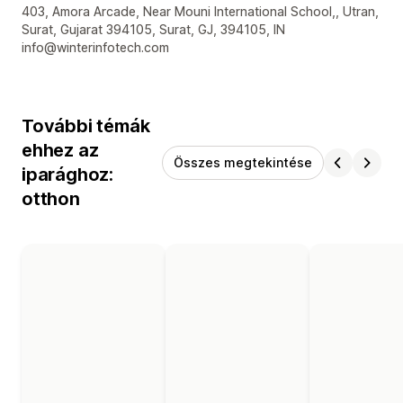
Dizájner kapcsolattartási adatai
403, Amora Arcade, Near Mouni International School,, Utran,
Surat, Gujarat 394105, Surat, GJ, 394105, IN
info@winterinfotech.com
További témák
ehhez az
Összes megtekintése
iparághoz:
otthon