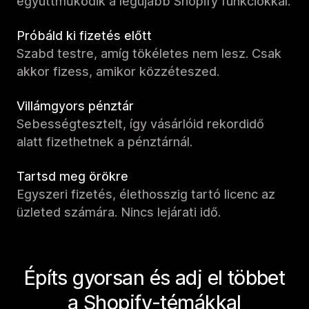
együttműködik a legújabb Shopify funkciókkal.
Próbáld ki fizetés előtt
Szabd testre, amíg tökéletes nem lesz. Csak
akkor fizess, amikor közzéteszed.
Villámgyors pénztár
Sebességtesztelt, így vásárlóid rekordidő
alatt fizethetnek a pénztárnál.
Tartsd meg örökre
Egyszeri fizetés, élethosszig tartó licenc az
üzleted számára. Nincs lejárati idő.
Építs gyorsan és adj el többet
a Shopify-témákkal