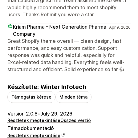
that caused a glitch the Team assisted me so well. I
would highly recommend them to most shopify
users. Thanks Rohmit you were a star.
Kriam Pharma - Next Generation Pharma
Apr 9, 2026
Company
Great Shopify theme overall — clean design, fast
performance, and easy customization. Support
response was quick and helpful, especially for
Excel-related data handling. Everything feels well-
structured and efficient. Solid experience so far 👍
Készítette: Winter Infotech
Támogatás kérése
Minden téma
Version 2.0.8
•
July 29, 2026
Részletek megtekintése
Összes verzió
Témadokumentáció
Részletek megtekintése