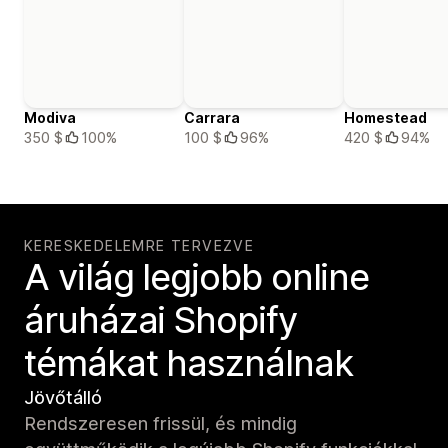
Modiva
Carrara
Homestead
350 $
100%
100 $
96%
420 $
94%
KERESKEDELEMRE TERVEZVE
A világ legjobb online
áruházai Shopify
témákat használnak
Jövőtálló
Rendszeresen frissül, és mindig