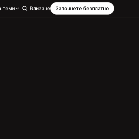
а теми
Влизане
Започнете безплатно