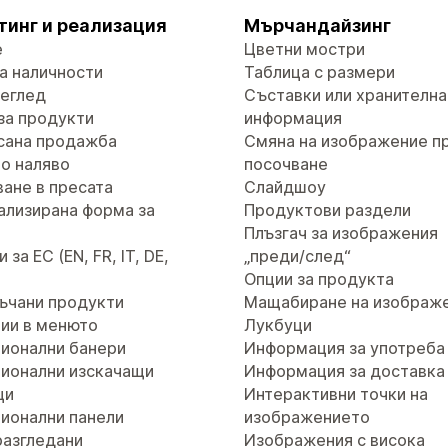
тинг и реализация
Мърчандайзинг
е
Цветни мостри
а наличности
Таблица с размери
реглед
Съставки или хранителна
за продукти
информация
сана продажба
Смяна на изображение п
о наляво
посочване
ане в пресата
Слайдшоу
ализирана форма за
Продуктови раздели
т
Плъзгач за изображения
за ЕС (EN, FR, IT, DE,
„преди/след“
Опции за продукта
ъчани продукти
Мащабиране на изображ
ии в менюто
Лукбуци
ионални банери
Информация за употреба
ионални изскачащи
Информация за доставка
ци
Интерактивни точки на
ионални панели
изображението
разгледани
Изображения с висока