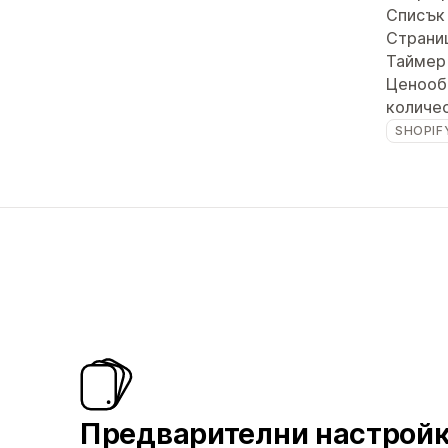
Списък 
Страни
Таймер
Ценооб
количе
SHOPIF
Предварителни настрой