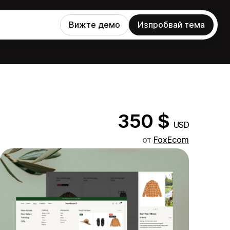
Вижте демо
Изпробвай тема
350 $
USD
от
FoxEcom