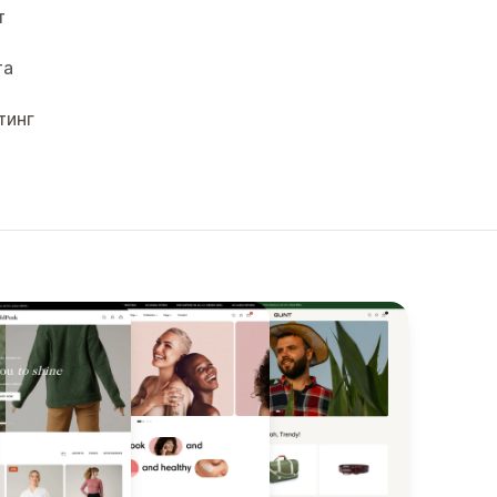
т
та
тинг