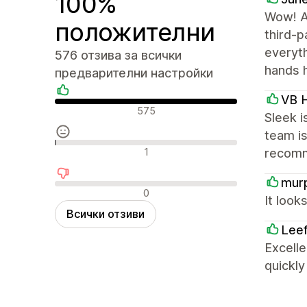
100%
Wow! A
положителни
third-p
everyt
576 отзива за всички
hands 
предварителни настройки
VB H
Положителни отзиви
575
Sleek i
team is
Неутрални отзиви
1
recom
mur
Отрицателни отзиви
0
It look
Всички отзиви
Lee
Excelle
quickl