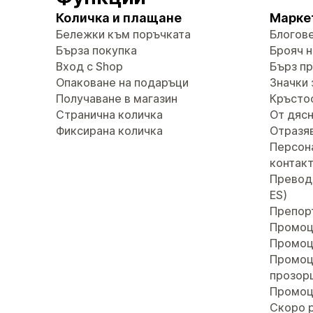
Количка и плащане
Марке
Бележки към поръчката
Блогов
Бърза покупка
Брояч н
Вход с Shop
Бърз п
Опаковане на подаръци
Значки 
Получаване в магазин
Кръсто
Странична количка
От дясн
Фиксирана количка
Отразяв
Персон
контак
Преводи 
ES)
Препор
Промоц
Промоц
Промоц
прозор
Промоц
Скоро 