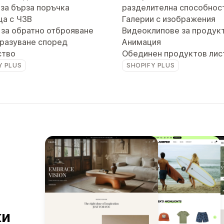
за бърза поръчка
разделителна способнос
ца с ЧЗВ
Галерии с изображения
 за обратно отброяване
Видеоклипове за продук
разуване според
Анимация
ство
Обединен продуктов лис
Y PLUS
SHOPIFY PLUS
ки