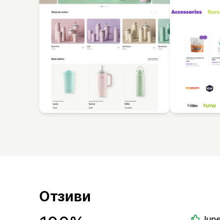
Отзиви
June