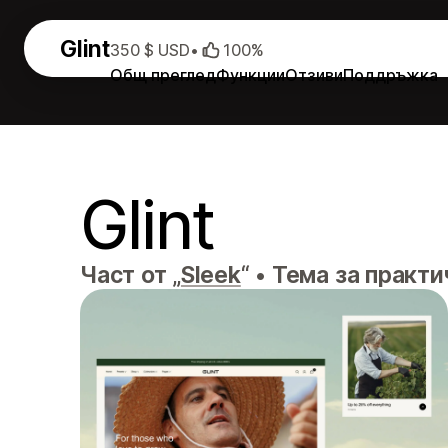
Glint
350 $ USD
•
100%
Общ преглед
Функции
Отзиви
Поддръжка
Glint
Част от „
Sleek
“
•
Тема за практи