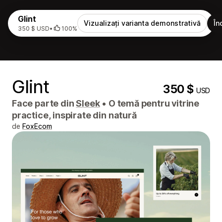
Glint
Vizualizați varianta demonstrativă
În
350 $ USD
•
100%
Glint
350 $
USD
Face parte din
Sleek
•
O temă pentru vitrine
practice, inspirate din natură
de
FoxEcom