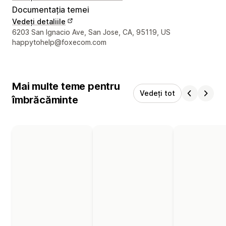
Documentația temei
Vedeți detaliile
Detaliile de contact ale designerului
6203 San Ignacio Ave, San Jose, CA, 95119, US
happytohelp@foxecom.com
Mai multe teme pentru
Vedeți tot
îmbrăcăminte