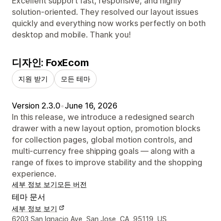
Excellent support fast, responsive, and highly
solution-oriented. They resolved our layout issues
quickly and everything now works perfectly on both
desktop and mobile. Thank you!
디자인: FoxEcom
지원 받기
모든 테마
Version 2.3.0
•
June 16, 2026
In this release, we introduce a redesigned search
drawer with a new layout option, promotion blocks
for collection pages, global motion controls, and
multi-currency free shipping goals — along with a
range of fixes to improve stability and the shopping
experience.
세부 정보 보기
모든 버전
테마 문서
세부 정보 보기
디자이너 연락처 세부 정보
6203 San Ignacio Ave, San Jose, CA, 95119, US