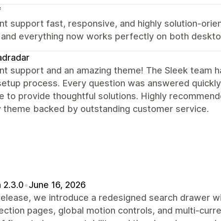
f
nt support fast, responsive, and highly solution-orie
y and everything now works perfectly on both deskto
adradar
nt support and an amazing theme! The Sleek team ha
setup process. Every question was answered quickly
e to provide thoughtful solutions. Highly recommende
y theme backed by outstanding customer service.
 2.3.0
•
June 16, 2026
 release, we introduce a redesigned search drawer w
lection pages, global motion controls, and multi-curr