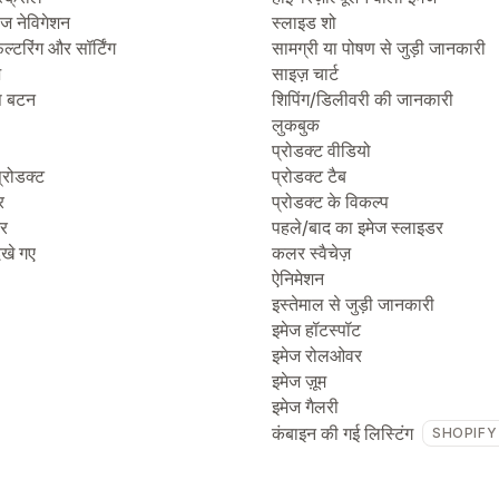
ेज नेविगेशन
स्लाइड शो
िल्टरिंग और सॉर्टिंग
सामग्री या पोषण से जुड़ी जानकारी
ज
साइज़ चार्ट
प बटन
शिपिंग/डिलीवरी की जानकारी
लुकबुक
प्रोडक्ट वीडियो
्रोडक्ट
प्रोडक्ट टैब
र
प्रोडक्ट के विकल्प
टर
पहले/बाद का इमेज स्लाइडर
देखे गए
कलर स्वैचेज़
ऐनिमेशन
इस्तेमाल से जुड़ी जानकारी
इमेज हॉटस्पॉट
इमेज रोलओवर
इमेज ज़ूम
इमेज गैलरी
कंबाइन की गई लिस्टिंग
SHOPIFY