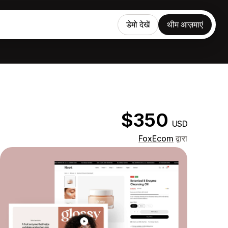
डेमो देखें
थीम आज़माएं
$350
USD
FoxEcom
द्वारा