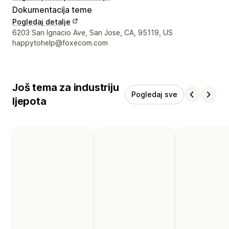
Dokumentacija teme
Pogledaj detalje
Podaci za kontakt dizajnera
6203 San Ignacio Ave, San Jose, CA, 95119, US
happytohelp@foxecom.com
Još tema za industriju
Pogledaj sve
ljepota