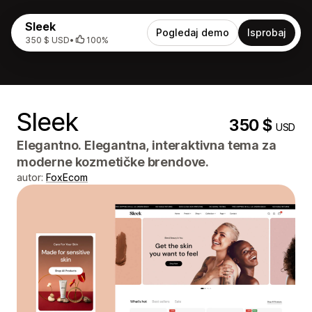
Sleek
Pogledaj demo
Isprobaj
350 $ USD
•
100%
Sleek
350 $
USD
Elegantno. Elegantna, interaktivna tema za
moderne kozmetičke brendove.
autor:
FoxEcom