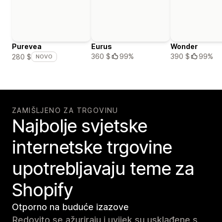
Purevea
Eurus
Wonder
360 $
99%
390 $
99%
280 $
NOVO
ZAMIŠLJENO ZA TRGOVINU
Najbolje svjetske
internetske trgovine
upotrebljavaju teme za
Shopify
Otporno na buduće izazove
Redovito se ažuriraju i uvijek su usklađene s