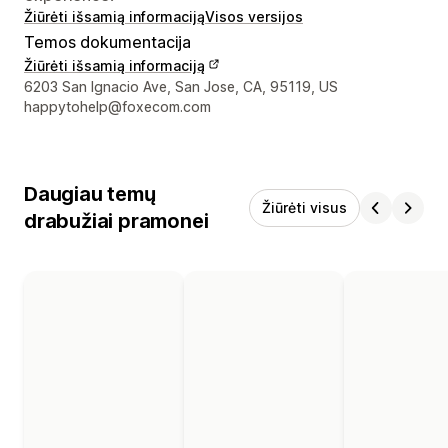
Žiūrėti išsamią informaciją
Visos versijos
Temos dokumentacija
Žiūrėti išsamią informaciją
Kūrėjo kontaktiniai duomenys
6203 San Ignacio Ave, San Jose, CA, 95119, US
happytohelp@foxecom.com
Daugiau temų
Žiūrėti visus
drabužiai pramonei