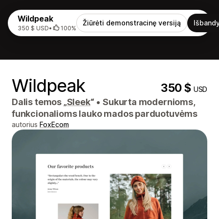
Wildpeak
Žiūrėti demonstracinę versiją
Išbandy
350 $ USD
•
100%
Wildpeak
350 $
USD
Dalis temos „
Sleek
“
•
Sukurta modernioms,
funkcionalioms lauko mados parduotuvėms
autorius
FoxEcom