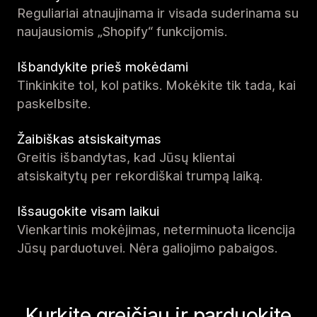
Reguliariai atnaujinama ir visada suderinama su
naujausiomis „Shopify“ funkcijomis.
Išbandykite prieš mokėdami
Tinkinkite tol, kol patiks. Mokėkite tik tada, kai
paskelbsite.
Žaibiškas atsiskaitymas
Greitis išbandytas, kad Jūsų klientai
atsiskaitytų per rekordiškai trumpą laiką.
Išsaugokite visam laikui
Vienkartinis mokėjimas, neterminuota licencija
Jūsų parduotuvei. Nėra galiojimo pabaigos.
Kurkite greičiau ir parduokite