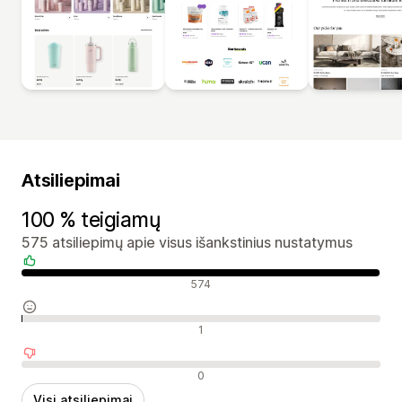
Atsiliepimai
100 % teigiamų
575 atsiliepimų apie visus išankstinius nustatymus
Teigiami atsiliepimai
574
Neutralūs atsiliepimai
1
Neigiami atsiliepimai
0
Visi atsiliepimai