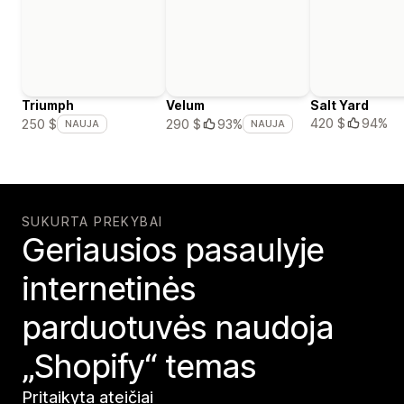
Triumph
Velum
Salt Yard
420 $
94%
250 $
290 $
93%
NAUJA
NAUJA
SUKURTA PREKYBAI
Geriausios pasaulyje
internetinės
parduotuvės naudoja
„Shopify“ temas
Pritaikyta ateičiai