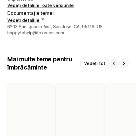
Vedeți detaliile
Toate versiunile
Documentația temei
Vedeți detaliile
Detaliile de contact ale designerului
6203 San Ignacio Ave, San Jose, CA, 95119, US
happytohelp@foxecom.com
Mai multe teme pentru
Vedeți tot
îmbrăcăminte