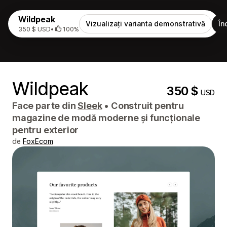
Wildpeak
Vizualizați varianta demonstrativă
În
350 $ USD
•
100%
Wildpeak
350 $
USD
Face parte din
Sleek
•
Construit pentru
magazine de modă moderne și funcționale
pentru exterior
de
FoxEcom