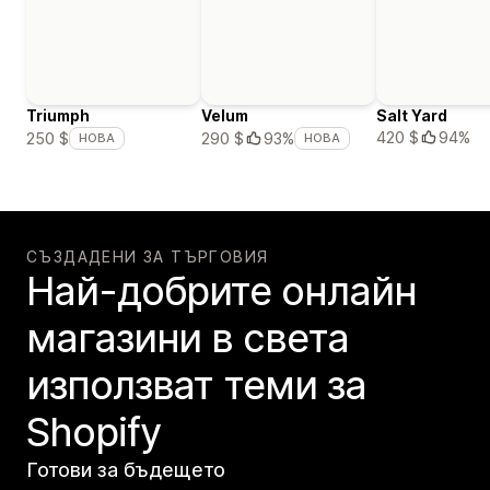
Triumph
Velum
Salt Yard
420 $
94%
250 $
290 $
93%
НОВА
НОВА
СЪЗДАДЕНИ ЗА ТЪРГОВИЯ
Най-добрите онлайн
магазини в света
използват теми за
Shopify
Готови за бъдещето