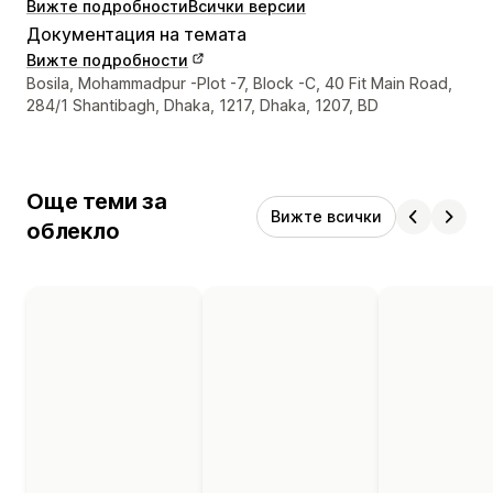
Вижте подробности
Всички версии
Документация на темата
Вижте подробности
Данни за връзка с дизайнера
Bosila, Mohammadpur -Plot -7, Block -C, 40 Fit Main Road,
284/1 Shantibagh, Dhaka, 1217, Dhaka, 1207, BD
Още теми за
Вижте всички
облекло