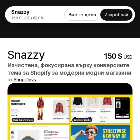
Snazzy
Вижте демо
Изпробвай
150 $ USD
•
0%
Snazzy
150 $
USD
Изчистена, фокусирана върху конверсиите
тема за Shopify за модерни модни магазини
от
ShopiDevs