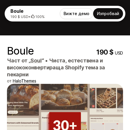
Boule
Вижте демо
Изпробвай
190 $ USD
•
100%
Boule
190 $
USD
Част от „
Soul
“
•
Чиста, естествена и
висококонвертираща Shopify тема за
пекарни
от
HaloThemes