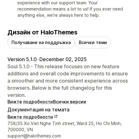
experience with our support team. Your
recommendation means a lot to us! If you ever need
anything else, we're always here to help.
Дизайн от HaloThemes
Получаване на поддръжка
Всички теми
Version 5.1.0
•
December 02, 2025
Soul 5.1.0 - This release focuses on new feature
additions and overall code improvements to ensure
a smoother and more consistent experience across
browsers. Below is the full changelog for this
version.
Вижте подробности
Всички версии
Документация на темата
Вижте подробности
Данни за връзка с дизайнера
758/35 Xo Viet Nghe Tinh street, Ward 25, Ho Chi Minh,
700000, VN
support@halothemes.com