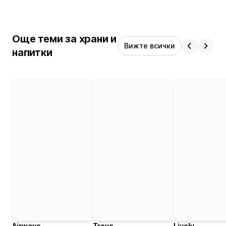
Още теми за храни и
Вижте всички
напитки
Airwave
Trove
Lively