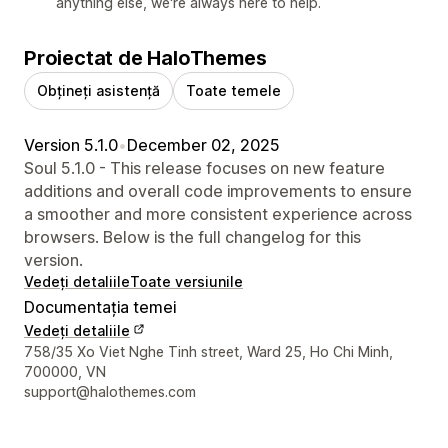
anything else, we're always here to help.
Proiectat de HaloThemes
Obțineți asistență
Toate temele
Version 5.1.0
•
December 02, 2025
Soul 5.1.0 - This release focuses on new feature
additions and overall code improvements to ensure
a smoother and more consistent experience across
browsers. Below is the full changelog for this
version.
Vedeți detaliile
Toate versiunile
Documentația temei
Vedeți detaliile
Detaliile de contact ale designerului
758/35 Xo Viet Nghe Tinh street, Ward 25, Ho Chi Minh,
700000, VN
support@halothemes.com