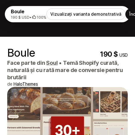
Boule
Vizualizați varianta demonstrativă
În
190 $ USD
•
100%
Boule
190 $
USD
Face parte din
Soul
•
Temă Shopify curată,
naturală și cu rată mare de conversie pentru
brutării
de
HaloThemes