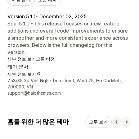
Version 5.1.0
•
December 02, 2025
Soul 5.1.0 - This release focuses on new feature
additions and overall code improvements to ensure
a smoother and more consistent experience across
browsers. Below is the full changelog for this
version.
세부 정보 보기
모든 버전
테마 문서
세부 정보 보기
디자이너 연락처 세부 정보
758/35 Xo Viet Nghe Tinh street, Ward 25, Ho Chi Minh,
700000, VN
support@halothemes.com
홈를 위한 더 많은 테마
모두 보기