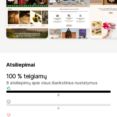
Atsiliepimai
100 % teigiamų
8 atsiliepimų apie visus išankstinius nustatymus
Teigiami atsiliepimai
8
Neutralūs atsiliepimai
0