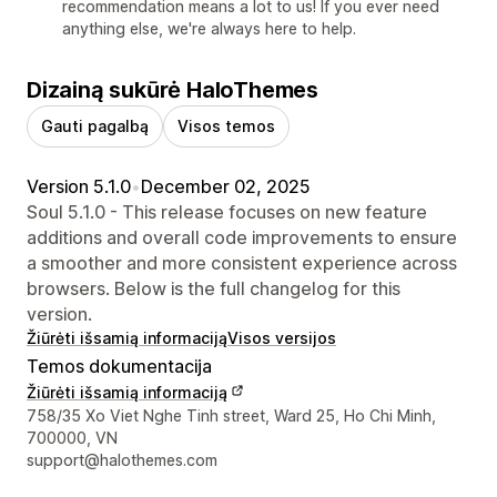
recommendation means a lot to us! If you ever need
anything else, we're always here to help.
Dizainą sukūrė HaloThemes
Gauti pagalbą
Visos temos
Version 5.1.0
•
December 02, 2025
Soul 5.1.0 - This release focuses on new feature
additions and overall code improvements to ensure
a smoother and more consistent experience across
browsers. Below is the full changelog for this
version.
Žiūrėti išsamią informaciją
Visos versijos
Temos dokumentacija
Žiūrėti išsamią informaciją
Kūrėjo kontaktiniai duomenys
758/35 Xo Viet Nghe Tinh street, Ward 25, Ho Chi Minh,
700000, VN
support@halothemes.com