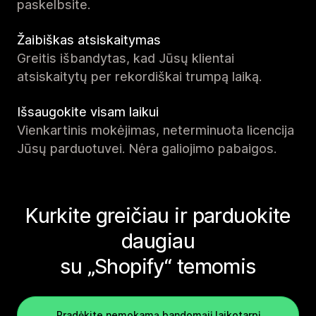
paskelbsite.
Žaibiškas atsiskaitymas
Greitis išbandytas, kad Jūsų klientai
atsiskaitytų per rekordiškai trumpą laiką.
Išsaugokite visam laikui
Vienkartinis mokėjimas, neterminuota licencija
Jūsų parduotuvei. Nėra galiojimo pabaigos.
Kurkite greičiau ir parduokite
daugiau
su „Shopify“ temomis
Pradėkite nemokamą bandomąjį laikotarpį