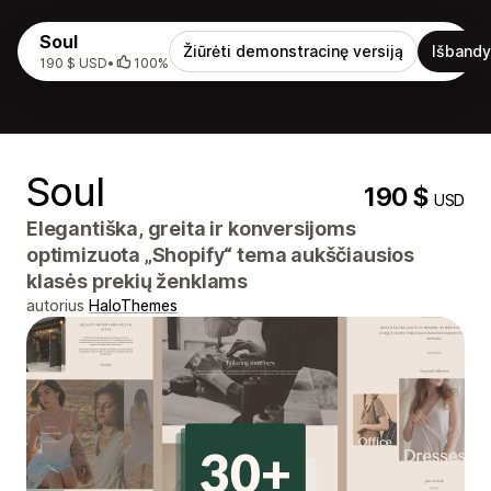
Soul
Žiūrėti demonstracinę versiją
Išbandy
190 $ USD
•
100%
Soul
190 $
USD
Elegantiška, greita ir konversijoms
optimizuota „Shopify“ tema aukščiausios
klasės prekių ženklams
autorius
HaloThemes