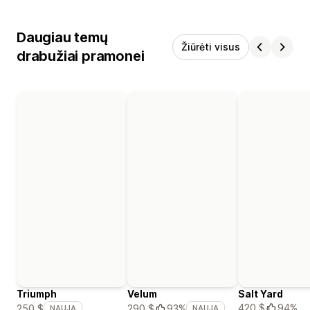
Daugiau temų
Žiūrėti visus
drabužiai pramonei
Triumph
Velum
Salt Yard
420 $
94%
250 $
290 $
93%
NAUJA
NAUJA