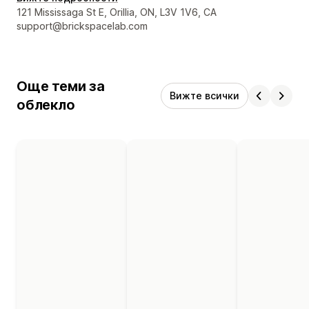
Данни за връзка с дизайнера
121 Mississaga St E, Orillia, ON, L3V 1V6, CA
support@brickspacelab.com
Още теми за
Вижте всички
облекло