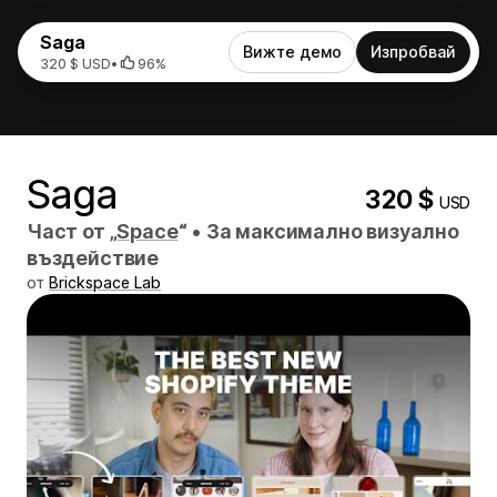
Saga
Вижте демо
Изпробвай
320 $ USD
•
96%
Saga
320 $
USD
Част от „
Space
“
•
За максимално визуално
въздействие
от
Brickspace Lab