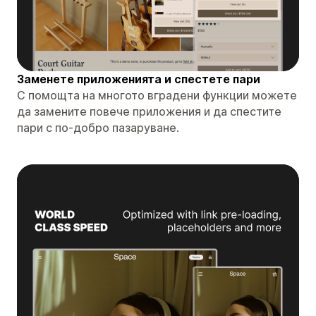
Заменете приложенията и спестете пари
С помощта на многото вградени функции можете
да замените повече приложения и да спестите
пари с по-добро пазаруване.