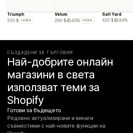
Triumph
Velum
Salt Yard
420 $
94%
250 $
290 $
93%
НОВА
НОВА
СЪЗДАДЕНИ ЗА ТЪРГОВИЯ
Най-добрите онлайн
магазини в света
използват теми за
Shopify
Готови за бъдещето
Редовно актуализирани и винаги
съвместими с най-новите функции на