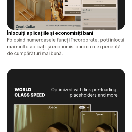
Înlocuiți aplicațiile și economisiți bani
Folosind numeroasele funcții încorporate, poți înlocui
mai multe aplicații și economisi bani cu o experiență
de cumpărături mai bună.