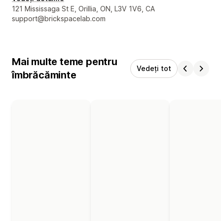
Detaliile de contact ale designerului
121 Mississaga St E, Orillia, ON, L3V 1V6, CA
support@brickspacelab.com
Mai multe teme pentru
Vedeți tot
îmbrăcăminte