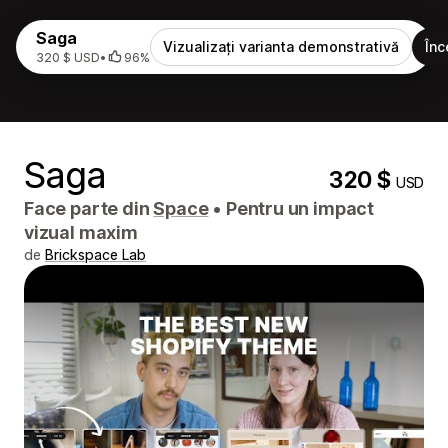
Saga
Vizualizați varianta demonstrativă
Înc
320 $ USD
•
96%
Saga
320 $
USD
Face parte din
Space
•
Pentru un impact
vizual maxim
de
Brickspace Lab