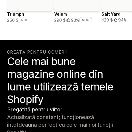
Triumph
Velum
Salt Yard
420 $
94%
250 $
290 $
93%
NOU
NOU
CREATĂ PENTRU COMERȚ
Cele mai bune
magazine online din
lume utilizează temele
Shopify
Pregătită pentru viitor
Actualizată constant; funcționează
întotdeauna perfect cu cele mai noi funcții