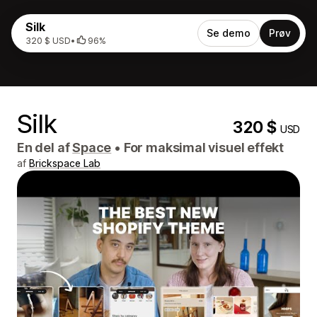
Silk
Se demo
Prøv
320 $ USD
•
96%
Silk
320 $
USD
En del af
Space
•
For maksimal visuel effekt
af
Brickspace Lab