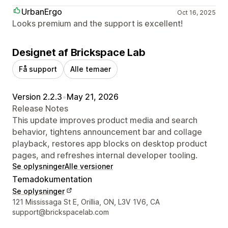
UrbanErgo
Oct 16, 2025
Looks premium and the support is excellent!
Designet af Brickspace Lab
Få support
Alle temaer
Version 2.2.3
•
May 21, 2026
Release Notes
This update improves product media and search
behavior, tightens announcement bar and collage
playback, restores app blocks on desktop product
pages, and refreshes internal developer tooling.
Se oplysninger
Alle versioner
Temadokumentation
Se oplysninger
Se kontaktoplysninger
121 Mississaga St E, Orillia, ON, L3V 1V6, CA
support@brickspacelab.com