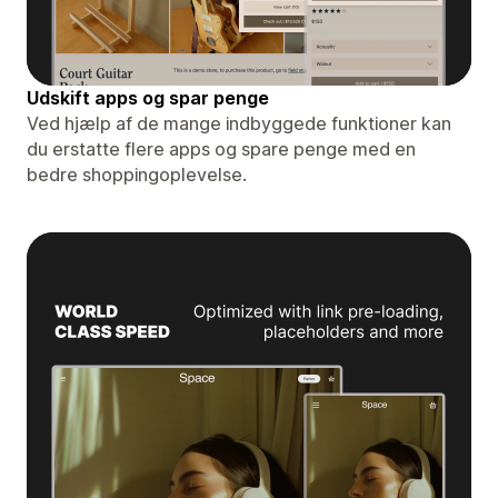
Udskift apps og spar penge
Ved hjælp af de mange indbyggede funktioner kan
du erstatte flere apps og spare penge med en
bedre shoppingoplevelse.