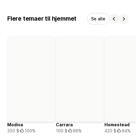
Flere temaer til hjemmet
Se alle
Modiva
Carrara
Homestead
350 $
100%
100 $
96%
420 $
94%