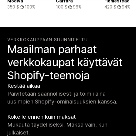
Modiva
Carrara
Homestead
350 $
100%
100 $
96%
420 $
94%
VERKKOKAUPPAAN SUUNNITELTU
Maailman parhaat
verkko­kaupat käyttävät
Shopify-teemoja
Kestää aikaa
Päivitetään säännöllisesti ja toimii aina
uusimpien Shopify-ominaisuuksien kanssa.
Kokeile ennen kuin maksat
Mukauta täydelliseksi. Maksa vain, kun
julkaiset.