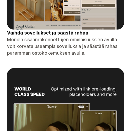
Vaihda sovellukset ja säästä rahaa
Monien sisäänrakennettujen ominaisuuksien avulla
voit korvata useampia sovelluksia ja säästää rahaa
paremman ostokokemuksen avulla.