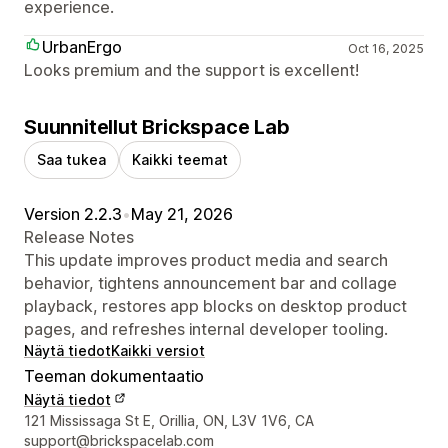
experience.
UrbanErgo
Oct 16, 2025
Looks premium and the support is excellent!
Suunnitellut Brickspace Lab
Saa tukea
Kaikki teemat
Version 2.2.3
•
May 21, 2026
Release Notes
This update improves product media and search
behavior, tightens announcement bar and collage
playback, restores app blocks on desktop product
pages, and refreshes internal developer tooling.
Näytä tiedot
Kaikki versiot
Teeman dokumentaatio
Näytä tiedot
Suunnittelijan yhteystiedot
121 Mississaga St E, Orillia, ON, L3V 1V6, CA
support@brickspacelab.com