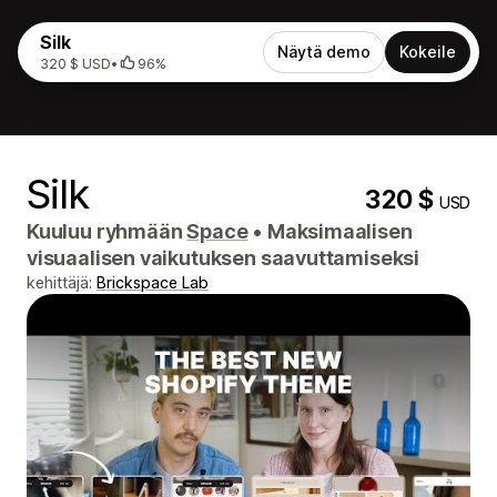
Silk
Näytä demo
Kokeile
320 $ USD
•
96%
Silk
320 $
USD
Kuuluu ryhmään
Space
•
Maksimaalisen
visuaalisen vaikutuksen saavuttamiseksi
kehittäjä:
Brickspace Lab