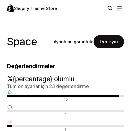
Shopify Theme Store
Space
Deneyin
Ayrıntıları görüntüle
Değerlendirmeler
%{percentage} olumlu
Tüm ön ayarlar için 23 değerlendirme
Olumlu değerlendirmeler
22
Nötr değerlendirmeler
0
Olumsuz değerlendirmeler
1