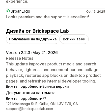
experience.
UrbanErgo
Oct 16, 2025
Looks premium and the support is excellent!
Дизайн от Brickspace Lab
Получаване на поддръжка
Всички теми
Version 2.2.3
•
May 21, 2026
Release Notes
This update improves product media and search
behavior, tightens announcement bar and collage
playback, restores app blocks on desktop product
pages, and refreshes internal developer tooling.
Вижте подробности
Всички версии
Документация на темата
Вижте подробности
Данни за връзка с дизайнера
121 Mississaga St E, Orillia, ON, L3V 1V6, CA
support@brickspacelab.com