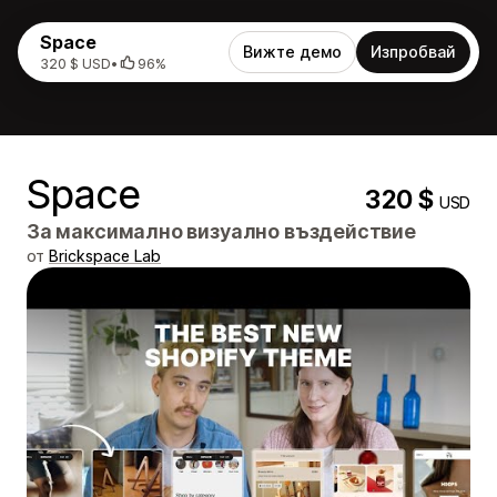
Space
Вижте демо
Изпробвай
320 $ USD
•
96%
Space
320 $
USD
За максимално визуално въздействие
от
Brickspace Lab