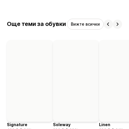
Още теми за обувки
Вижте всички
Signature
Soleway
Linen