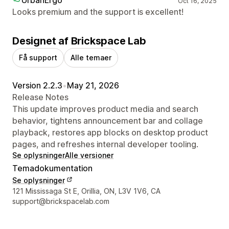
Oct 16, 2025
Looks premium and the support is excellent!
Designet af Brickspace Lab
Få support
Alle temaer
Version 2.2.3
•
May 21, 2026
Release Notes
This update improves product media and search
behavior, tightens announcement bar and collage
playback, restores app blocks on desktop product
pages, and refreshes internal developer tooling.
Se oplysninger
Alle versioner
Temadokumentation
Se oplysninger
Se kontaktoplysninger
121 Mississaga St E, Orillia, ON, L3V 1V6, CA
support@brickspacelab.com