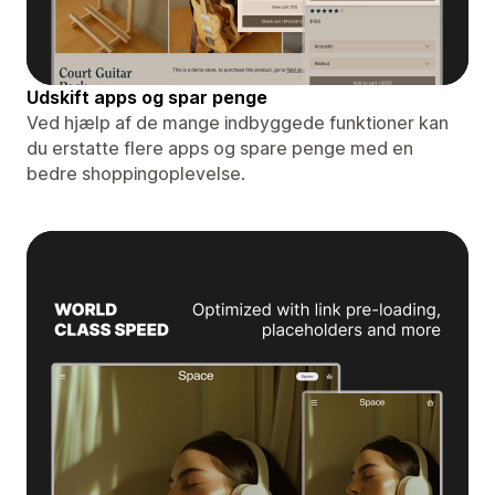
Udskift apps og spar penge
Ved hjælp af de mange indbyggede funktioner kan
du erstatte flere apps og spare penge med en
bedre shoppingoplevelse.