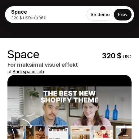
Space
Se demo
Prøv
320 $ USD
•
96%
Space
320 $
USD
For maksimal visuel effekt
af
Brickspace Lab