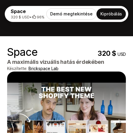
Space
Demó megtekintése
Kipróbálás
320 $ USD
•
96%
Space
320 $
USD
A maximális vizuális hatás érdekében
Készítette:
Brickspace Lab