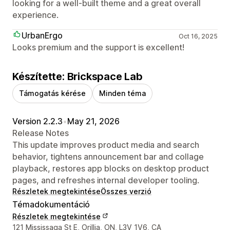
looking for a well-built theme and a great overall
experience.
UrbanErgo
Oct 16, 2025
Looks premium and the support is excellent!
Készítette: Brickspace Lab
Támogatás kérése
Minden téma
Version 2.2.3
•
May 21, 2026
Release Notes
This update improves product media and search
behavior, tightens announcement bar and collage
playback, restores app blocks on desktop product
pages, and refreshes internal developer tooling.
Részletek megtekintése
Összes verzió
Témadokumentáció
Részletek megtekintése
Dizájner kapcsolattartási adatai
121 Mississaga St E, Orillia, ON, L3V 1V6, CA