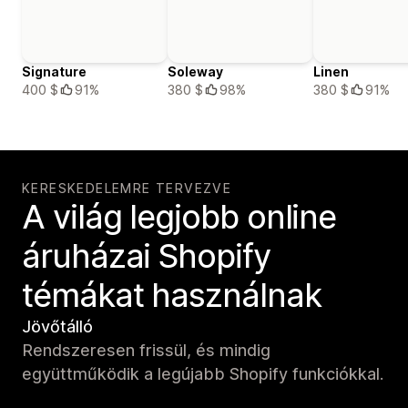
Signature
Soleway
Linen
400 $
91%
380 $
98%
380 $
91%
KERESKEDELEMRE TERVEZVE
A világ legjobb online
áruházai Shopify
témákat használnak
Jövőtálló
Rendszeresen frissül, és mindig
együttműködik a legújabb Shopify funkciókkal.