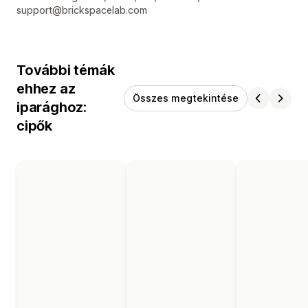
support@brickspacelab.com
További témák
ehhez az
Összes megtekintése
iparághoz:
cipők