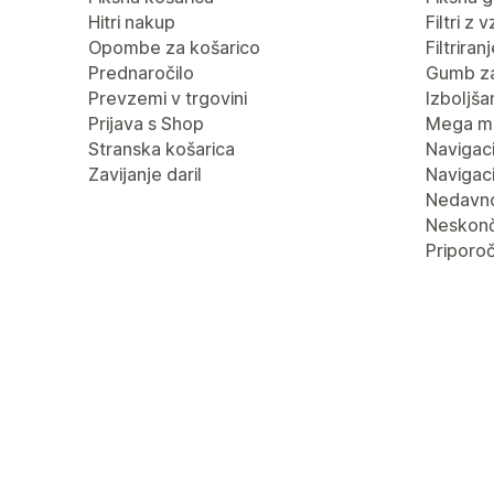
Hitri nakup
Filtri z 
Opombe za košarico
Filtrira
Prednaročilo
Gumb za
Prevzemi v trgovini
Izboljša
Prijava s Shop
Mega m
Stranska košarica
Navigaci
Zavijanje daril
Navigaci
Nedavn
Neskonč
Priporoč