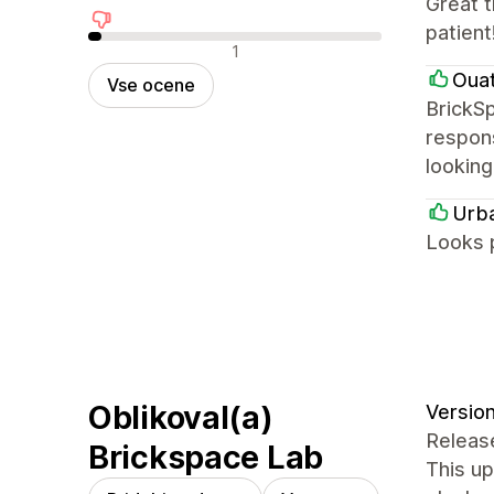
Great 
patient
Negativne ocene
1
Oua
Vse ocene
BrickSp
respons
looking
Urb
Looks 
Oblikoval(a)
Version
Releas
Brickspace Lab
This u