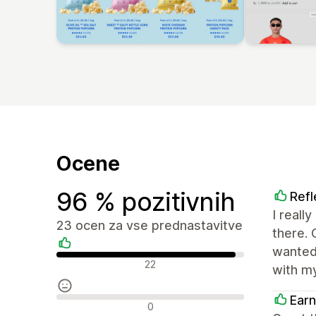
Ocene
96 % pozitivnih
Refl
I reall
23 ocen za vse prednastavitve
there. 
wanted
Pozitivne ocene
22
with my
Earn
Nevtralne ocene
0