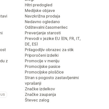
Hitri predogled
Medijske objave
tavi
Navzkrižna prodaja
Nedavno ogledano
Odštevalni časomerilec
mi
Preverjanje starosti
Prevodi v jezike EU (EN, FR, IT,
DE, ES)
nost
Prilagodljiv obrazec za stik
Priporočeni izdelki
du z
Promocije v meniju
Promocijske pasice
Promocijske ploščice
Stran s pogosto zastavljenimi
vprašanji
Značke izdelkov
Značke zaupanja
LUS
Števec zalog