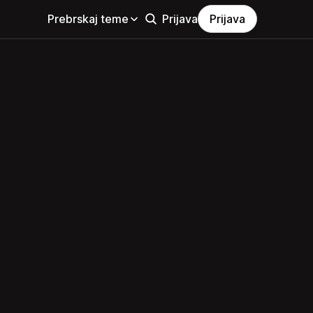
Prebrskaj teme
Prijava
Prijava