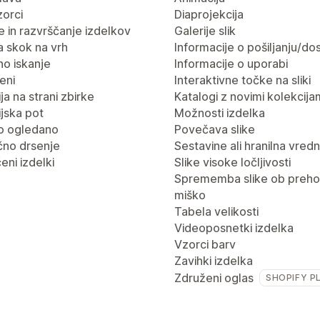
vzorci
Diaprojekcija
nje in razvrščanje izdelkov
Galerije slik
 skok na vrh
Informacije o pošiljanju/dos
no iskanje
Informacije o uporabi
eni
Interaktivne točke na sliki
ja na strani zbirke
Katalogi z novimi kolekcija
jska pot
Možnosti izdelka
o ogledano
Povečava slike
no drsenje
Sestavine ali hranilna vred
eni izdelki
Slike visoke ločljivosti
Sprememba slike ob preho
miško
Tabela velikosti
Videoposnetki izdelka
Vzorci barv
Zavihki izdelka
Združeni oglas
SHOPIFY P