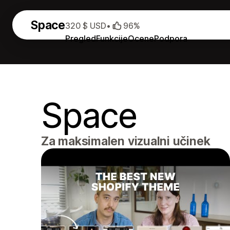
Space
320 $ USD
•
96%
Pregled
Funkcije
Ocene
Podpora
Space
Za maksimalen vizualni učinek