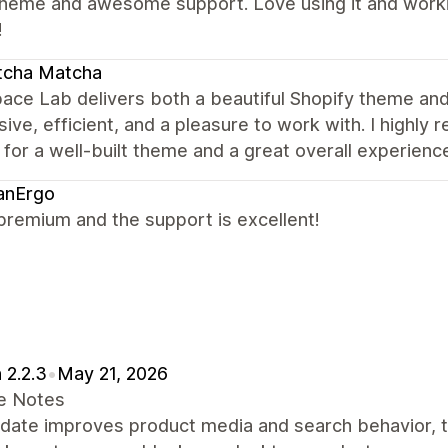
theme and awesome support. Love using it and worki
!
tcha Matcha
ace Lab delivers both a beautiful Shopify theme and
ive, efficient, and a pleasure to work with. I high
 for a well-built theme and a great overall experienc
anErgo
premium and the support is excellent!
 2.2.3
•
May 21, 2026
e Notes
pdate improves product media and search behavior, 