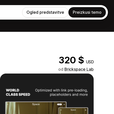
Ogled predstavitve
Preizkusi temo
320 $
USD
od
Brickspace Lab