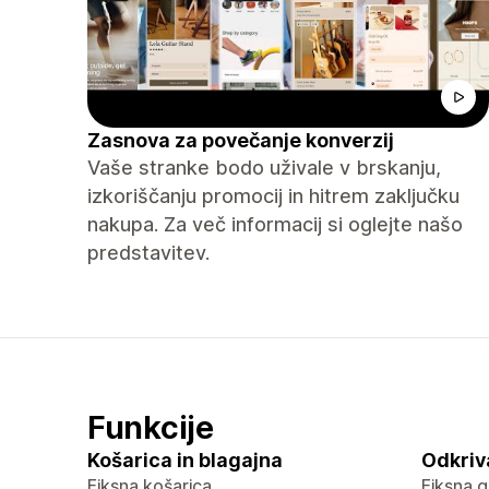
Zasnova za povečanje konverzij
Vaše stranke bodo uživale v brskanju,
izkoriščanju promocij in hitrem zaključku
nakupa. Za več informacij si oglejte našo
predstavitev.
Funkcije
Košarica in blagajna
Odkriv
Fiksna košarica
Fiksna g