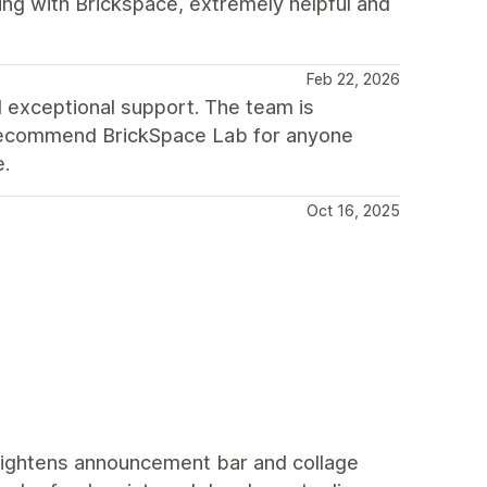
ng with Brickspace, extremely helpful and
Feb 22, 2026
 exceptional support. The team is
ly recommend BrickSpace Lab for anyone
e.
Oct 16, 2025
tightens announcement bar and collage