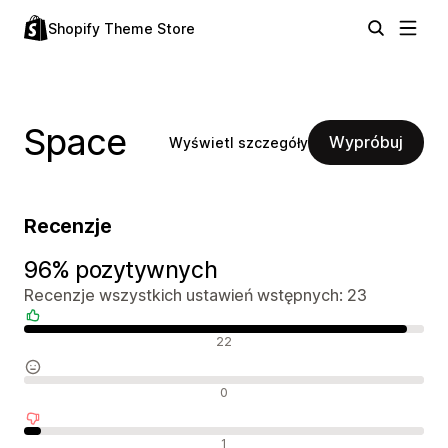
Shopify Theme Store
Space
Wypróbuj
Wyświetl szczegóły
Recenzje
96% pozytywnych
Recenzje wszystkich ustawień wstępnych: 23
Pozytywne recenzje
22
Neutralne recenzje
0
Negatywne recenzje
1