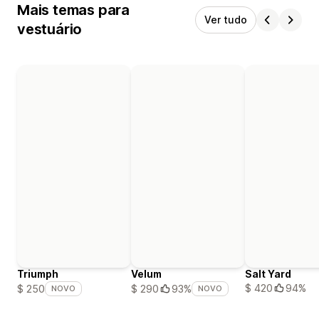
Mais temas para
Ver tudo
vestuário
Triumph
Velum
Salt Yard
$ 420
94%
$ 250
$ 290
93%
NOVO
NOVO