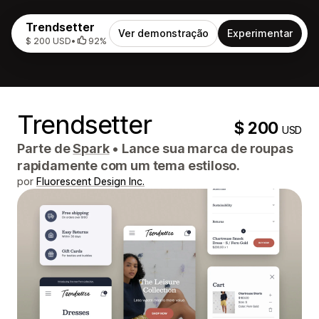
Trendsetter
Ver demonstração
Experimentar
$ 200 USD
•
92%
Trendsetter
$ 200
USD
Parte de
Spark
•
Lance sua marca de roupas
rapidamente com um tema estiloso.
por
Fluorescent Design Inc.