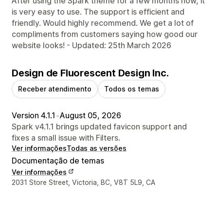
After using the Spark theme for a few months now, it
is very easy to use. The support is efficient and
friendly. Would highly recommend. We get a lot of
compliments from customers saying how good our
website looks! - Updated: 25th March 2026
Design de Fluorescent Design Inc.
Receber atendimento
Todos os temas
Version 4.1.1
•
August 05, 2026
Spark v4.1.1 brings updated favicon support and
fixes a small issue with Filters.
Ver informações
Todas as versões
Documentação de temas
Ver informações
Informações de contato do designer
2031 Store Street, Victoria, BC, V8T 5L9, CA