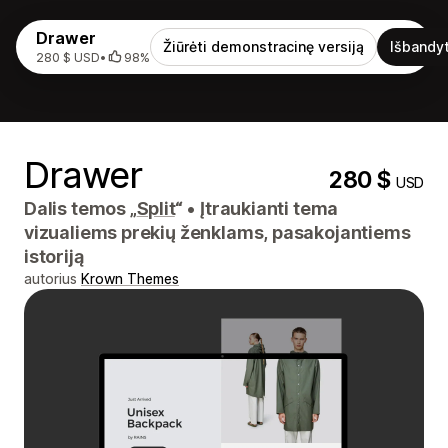
Drawer
Žiūrėti demonstracinę versiją
Išbandyt
280 $ USD
•
98%
Drawer
280 $
USD
Dalis temos „
Split
“
•
Įtraukianti tema
vizualiems prekių ženklams, pasakojantiems
istoriją
autorius
Krown Themes