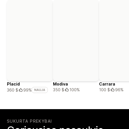
Placid
Modiva
Carrara
350 $
100%
100 $
96%
360 $
99%
NAUJA
SUKURTA PREKYBAI