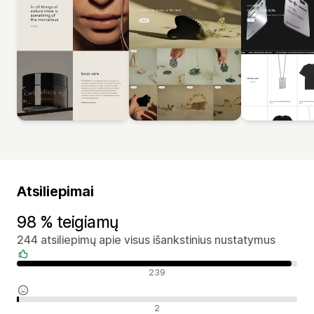
Atsiliepimai
98 % teigiamų
244 atsiliepimų apie visus išankstinius nustatymus
Teigiami atsiliepimai
239
Neutralūs atsiliepimai
2