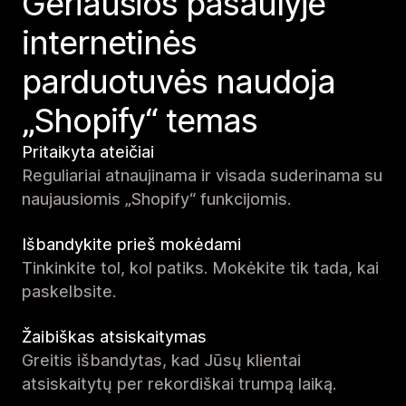
Geriausios pasaulyje
internetinės
parduotuvės naudoja
„Shopify“ temas
Pritaikyta ateičiai
Reguliariai atnaujinama ir visada suderinama su
naujausiomis „Shopify“ funkcijomis.
Išbandykite prieš mokėdami
Tinkinkite tol, kol patiks. Mokėkite tik tada, kai
paskelbsite.
Žaibiškas atsiskaitymas
Greitis išbandytas, kad Jūsų klientai
atsiskaitytų per rekordiškai trumpą laiką.