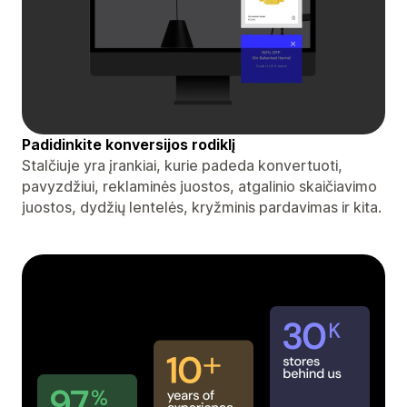
Padidinkite konversijos rodiklį
Stalčiuje yra įrankiai, kurie padeda konvertuoti,
pavyzdžiui, reklaminės juostos, atgalinio skaičiavimo
juostos, dydžių lentelės, kryžminis pardavimas ir kita.