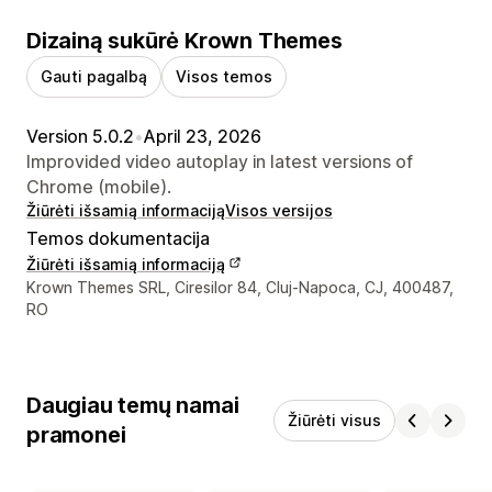
Dizainą sukūrė Krown Themes
Gauti pagalbą
Visos temos
Version 5.0.2
•
April 23, 2026
Improvided video autoplay in latest versions of
Chrome (mobile).
Žiūrėti išsamią informaciją
Visos versijos
Temos dokumentacija
Žiūrėti išsamią informaciją
Kūrėjo kontaktiniai duomenys
Krown Themes SRL, Ciresilor 84, Cluj-Napoca, CJ, 400487,
RO
Daugiau temų namai
Žiūrėti visus
pramonei