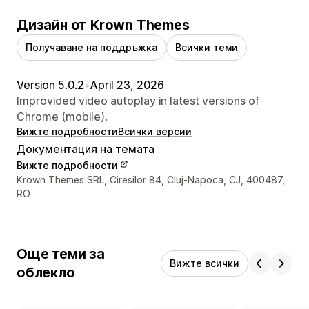
Дизайн от Krown Themes
Получаване на поддръжка
Всички теми
Version 5.0.2
•
April 23, 2026
Improvided video autoplay in latest versions of
Chrome (mobile).
Вижте подробности
Всички версии
Документация на темата
Вижте подробности
Данни за връзка с дизайнера
Krown Themes SRL, Ciresilor 84, Cluj-Napoca, CJ, 400487,
RO
Още теми за
Вижте всички
облекло