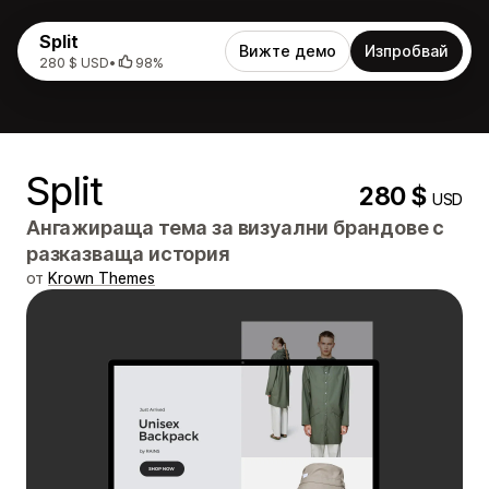
Split
Вижте демо
Изпробвай
280 $ USD
•
98%
Split
280 $
USD
Ангажираща тема за визуални брандове с
разказваща история
от
Krown Themes