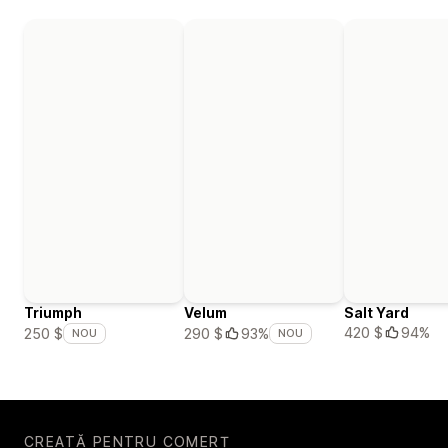
Triumph
Velum
Salt Yard
420 $
94%
250 $
290 $
93%
NOU
NOU
CREATĂ PENTRU COMERȚ