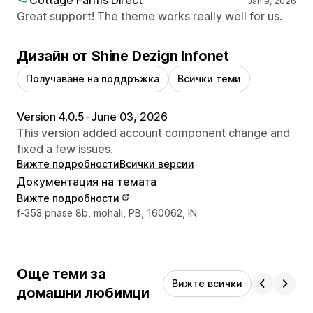
Jan 9, 2026
Great support! The theme works really well for us.
Дизайн от Shine Dezign Infonet
Получаване на поддръжка
Всички теми
Version 4.0.5
•
June 03, 2026
This version added account component change and
fixed a few issues.
Вижте подробности
Всички версии
Документация на темата
Вижте подробности
Данни за връзка с дизайнера
f-353 phase 8b, mohali, PB, 160062, IN
Още теми за
Вижте всички
домашни любимци