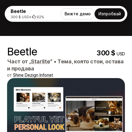
Beetle
Вижте демо
Изпробвай
300 $ USD
•
92%
Beetle
300 $
USD
Част от „
Starlite
“
•
Тема, която стои, остава
и продава
от
Shine Dezign Infonet