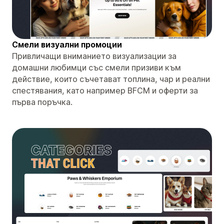
Смели визуални промоции
Привличащи вниманието визуализации за
домашни любимци със смели призиви към
действие, които съчетават топлина, чар и реални
спестявания, като например BFCM и оферти за
първа поръчка.