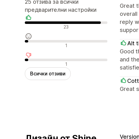
25 отзива за всички
Great t
предварителни настройки
overall
reply w
Положителни отзиви
23
support
Alt 
Неутрални отзиви
1
Good th
and the
Отрицателни отзиви
1
satisfi
Всички отзиви
Cott
Great s
Дизайн от Shine
Version