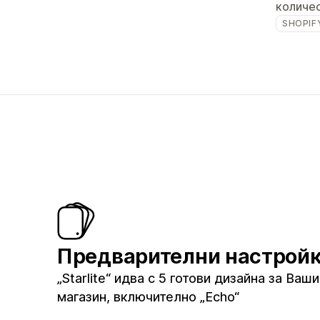
количе
SHOPIF
Предварителни настрой
„Starlite“ идва с 5 готови дизайна за Ваш
магазин, включително „Echo“