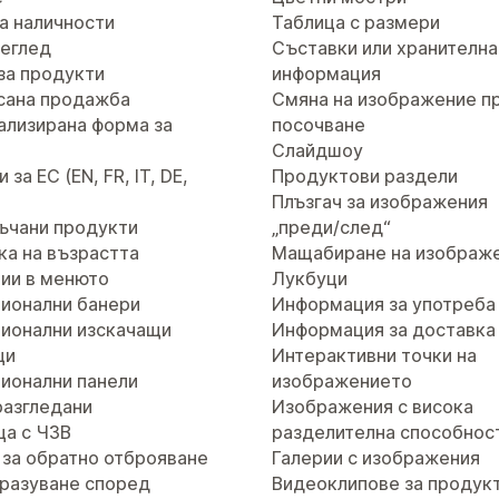
а наличности
Таблица с размери
реглед
Съставки или хранителна
за продукти
информация
сана продажба
Смяна на изображение п
ализирана форма за
посочване
т
Слайдшоу
за ЕС (EN, FR, IT, DE,
Продуктови раздели
Плъзгач за изображения
ъчани продукти
„преди/след“
ка на възрастта
Мащабиране на изображ
ии в менюто
Лукбуци
ионални банери
Информация за употреба
ионални изскачащи
Информация за доставка
ци
Интерактивни точки на
ионални панели
изображението
разгледани
Изображения с висока
ца с ЧЗВ
разделителна способнос
 за обратно отброяване
Галерии с изображения
разуване според
Видеоклипове за продук