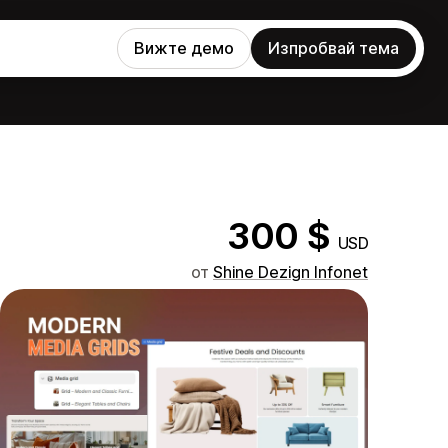
Вижте демо
Изпробвай тема
300 $
USD
от
Shine Dezign Infonet