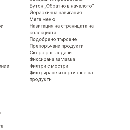
Бутон „Обратно в началото“
Йерархична навигация
Мега меню
ри
Навигация на страницата на
колекцията
Подобрено търсене
Препоръчани продукти
Скоро разгледани
Фиксирана заглавка
ение
Филтри с мостри
Филтриране и сортиране на
продукти
т
та