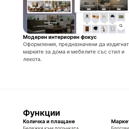
Модерен интериорен фокус
Оформления, предназначени да издигнат
марките за дома и мебелите със стил и
лекота.
Функции
Количка и плащане
Марке
Бележки към поръчката
Блогов