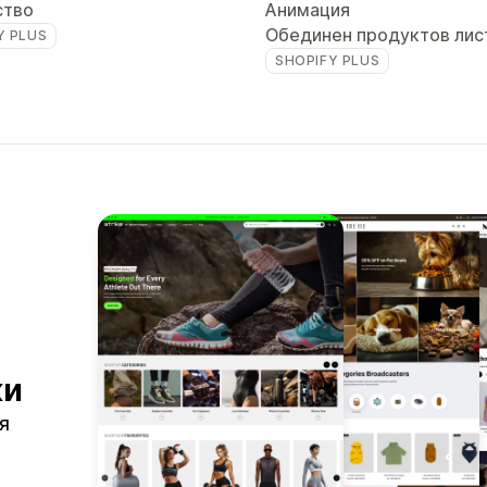
ство
Анимация
Обединен продуктов лис
Y PLUS
SHOPIFY PLUS
ки
ия