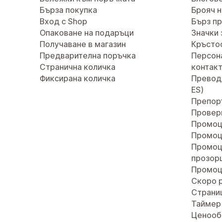
Бърза покупка
Брояч н
Вход с Shop
Бърз п
Опаковане на подаръци
Значки 
Получаване в магазин
Кръсто
Предварителна поръчка
Персон
Странична количка
контак
Фиксирана количка
Преводи 
ES)
Препор
Провер
Промоц
Промоц
Промоц
прозор
Промоц
Скоро 
Страни
Таймер
Ценооб