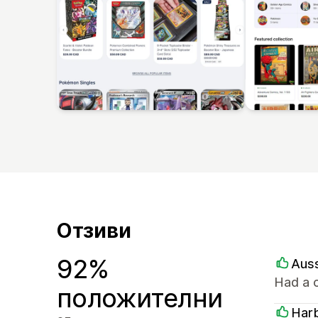
Отзиви
92%
Aus
Had a c
положителни
Harb