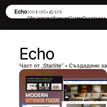
Echo
300 $ USD
•
92%
Общ преглед
Функции
Отзиви
Поддръжка
Echo
Част от „
Starlite
“
•
Създадено за 