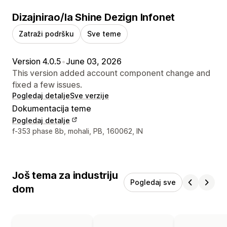
Dizajnirao/la Shine Dezign Infonet
Zatraži podršku
Sve teme
Version 4.0.5
•
June 03, 2026
This version added account component change and
fixed a few issues.
Pogledaj detalje
Sve verzije
Dokumentacija teme
Pogledaj detalje
Podaci za kontakt dizajnera
f-353 phase 8b, mohali, PB, 160062, IN
Još tema za industriju
Pogledaj sve
dom