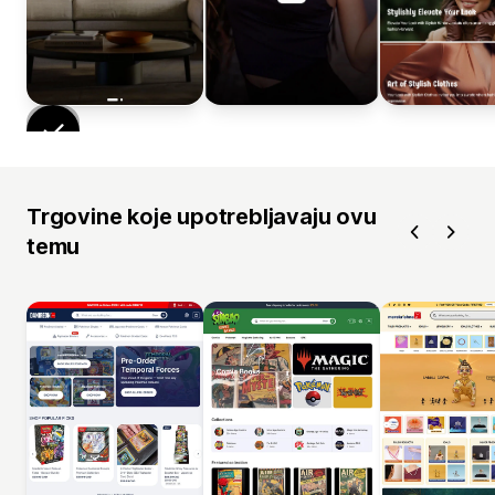
Trgovine koje upotrebljavaju ovu
temu