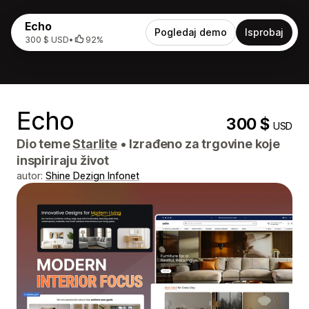
Echo
Pogledaj demo
Isprobaj
300 $ USD
•
92%
Echo
300 $
USD
Dio teme
Starlite
•
Izrađeno za trgovine koje
inspiriraju život
autor:
Shine Dezign Infonet