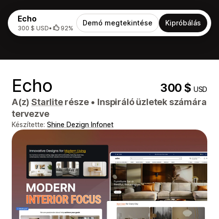
Echo
Demó megtekintése
Kipróbálás
300 $ USD
•
92%
Echo
300 $
USD
A(z)
Starlite
része
•
Inspiráló üzletek számára
tervezve
Készítette:
Shine Dezign Infonet