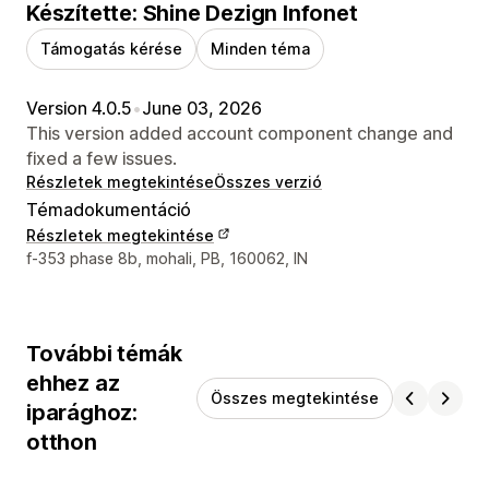
Készítette: Shine Dezign Infonet
Támogatás kérése
Minden téma
Version 4.0.5
•
June 03, 2026
This version added account component change and
fixed a few issues.
Részletek megtekintése
Összes verzió
Témadokumentáció
Részletek megtekintése
Dizájner kapcsolattartási adatai
f-353 phase 8b, mohali, PB, 160062, IN
További témák
ehhez az
Összes megtekintése
iparághoz:
otthon