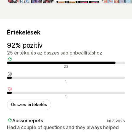
Értékelések
92% pozitív
25 értékelés az összes sablonbeállításhoz
Pozitív értékelések
23
Semleges értékelések
1
Negatív értékelések
1
Összes értékelés
Aussomepets
Jul 7, 2026
Had a couple of questions and they always helped