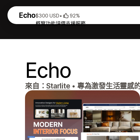
Echo
$300 USD
•
92%
概覽
功能
評價
支援服務
Echo
來自：
Starlite
•
專為激發生活靈感