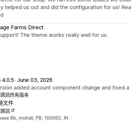
y helped us out and did the configuration for us! R
ed
age Farms Direct
upport! The theme works really well for us.
 4.0.5
•
June 03, 2026
ersion added account component change and fixed a 
細資訊
所有版本
題文件
細資訊
聯絡詳細資訊
hase 8b, mohali, PB, 160062, IN