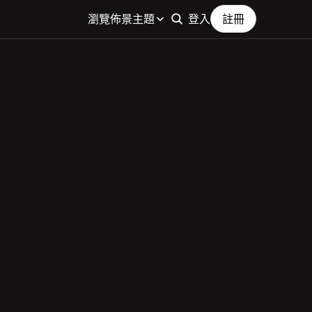
瀏覽佈景主題
登入
註冊