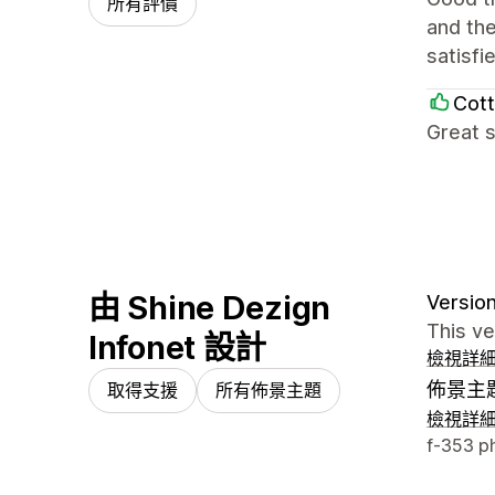
所有評價
and the
satisfi
Cott
Great s
由 Shine Dezign
Version
This v
Infonet 設計
檢視詳
佈景主
取得支援
所有佈景主題
檢視詳
設計者
f-353 p