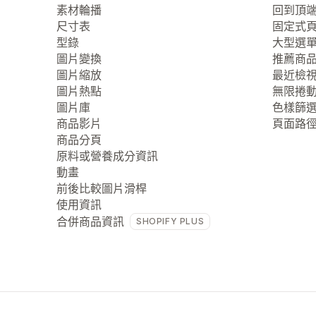
素材輪播
回到頂
尺寸表
固定式
型錄
大型選
圖片變換
推薦商
圖片縮放
最近檢
圖片熱點
無限捲
圖片庫
色樣篩
商品影片
頁面路
商品分頁
原料或營養成分資訊
動畫
前後比較圖片滑桿
使用資訊
合併商品資訊
SHOPIFY PLUS