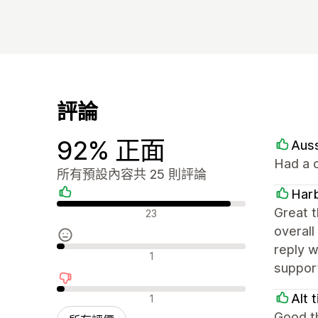
評論
92% 正面
Aus
Had a c
所有預設內容共 25 則評論
Harb
正面評論
Great t
23
overall
reply w
中立評論
1
support
負面評論
Alt 
1
Good th