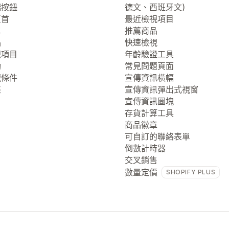
端按鈕
德文、西班牙文)
頁首
最近檢視項目
單
推薦商品
品
快速檢視
視項目
年齡驗證工具
動
常見問題頁面
選條件
宣傳資訊橫幅
徑
宣傳資訊彈出式視窗
宣傳資訊圖塊
存貨計算工具
商品徽章
可自訂的聯絡表單
倒數計時器
交叉銷售
數量定價
SHOPIFY PLUS