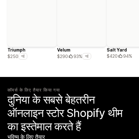
Triumph
Velum
Salt Yard
$420
94%
$250
$290
93%
नई
नई
कॉमर्स के लिए तैयार किया गया
दुनिया के सबसे बेहतरीन
ऑनलाइन स्टोर Shopify थीम
का इस्तेमाल करते हैं
भविष्य के लिए तैयार